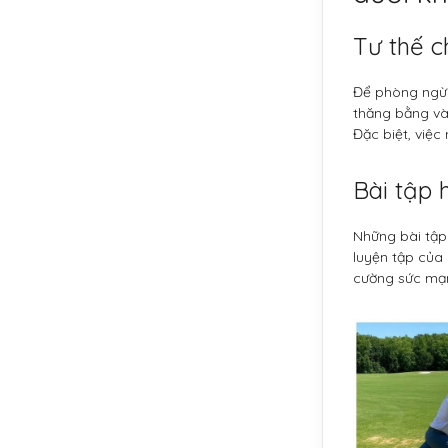
Tư thế c
Để phòng ngừa 
thăng bằng và
Đặc biệt, việc
Bài tập 
Những bài tập
luyện tập của
cường sức mạn