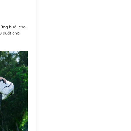
hững buổi chơi
 suất chơi