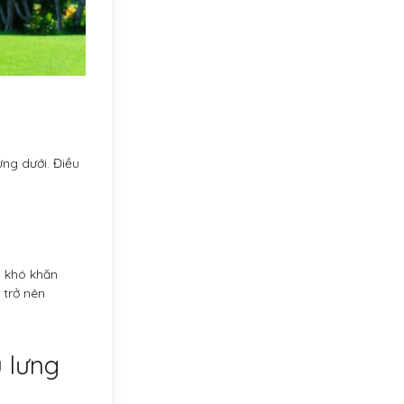
ng dưới. Điều
y khó khăn
 trở nên
 lưng