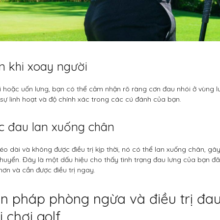
 khi xoay người
 hoặc uốn lưng, bạn có thể cảm nhận rõ ràng cơn đau nhói ở vùng lư
sự linh hoạt và độ chính xác trong các cú đánh của bạn.
c đau lan xuống chân
o dài và không được điều trị kịp thời, nó có thể lan xuống chân, gâ
chuyển. Đây là một dấu hiệu cho thấy tình trạng đau lưng của bạn đã
ơn và cần được điều trị ngay.
n pháp phòng ngừa và điều trị đau
i chơi golf