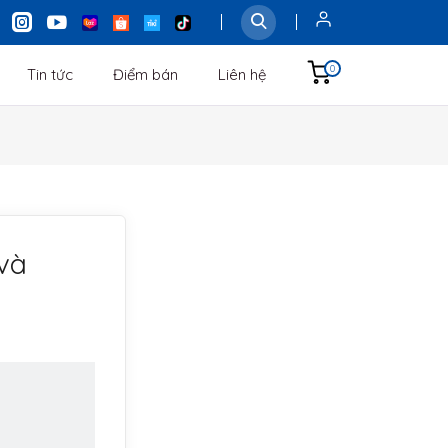
0
Tin tức
Điểm bán
Liên hệ
 và