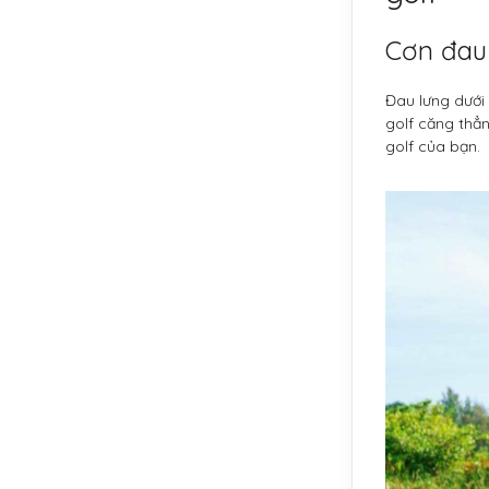
Cơn đau 
Đau lưng dưới
golf căng thẳ
golf của bạn.