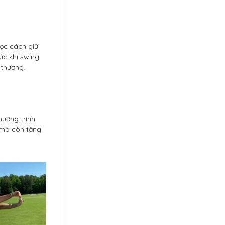
học cách giữ
c khi swing.
 thương.
hương trình
 mà còn tăng