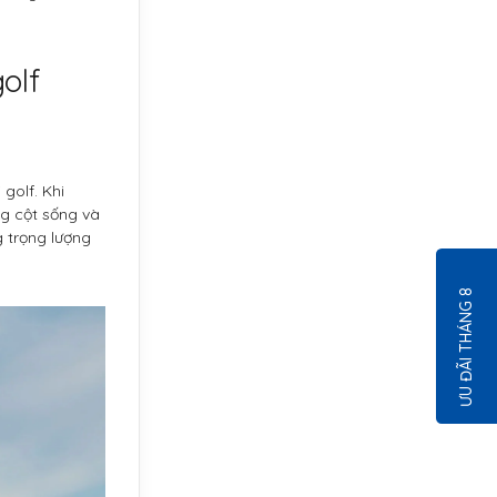
olf
golf. Khi
ng cột sống và
g trọng lượng
ƯU ĐÃI THÁNG 8