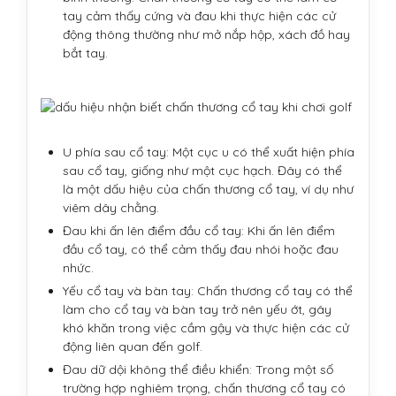
tay cảm thấy cứng và đau khi thực hiện các cử
động thông thường như mở nắp hộp, xách đồ hay
bắt tay.
U phía sau cổ tay: Một cục u có thể xuất hiện phía
sau cổ tay, giống như một cục hạch. Đây có thể
là một dấu hiệu của chấn thương cổ tay, ví dụ như
viêm dây chằng.
Đau khi ấn lên điểm đầu cổ tay: Khi ấn lên điểm
đầu cổ tay, có thể cảm thấy đau nhói hoặc đau
nhức.
Yếu cổ tay và bàn tay: Chấn thương cổ tay có thể
làm cho cổ tay và bàn tay trở nên yếu ớt, gây
khó khăn trong việc cầm gậy và thực hiện các cử
động liên quan đến golf.
Đau dữ dội không thể điều khiển: Trong một số
trường hợp nghiêm trọng, chấn thương cổ tay có