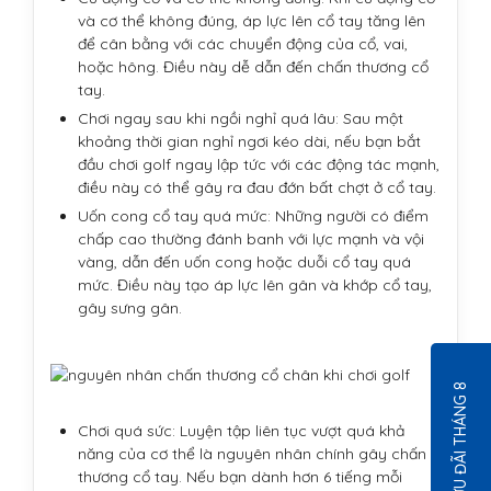
và cơ thể không đúng, áp lực lên cổ tay tăng lên
để cân bằng với các chuyển động của cổ, vai,
hoặc hông. Điều này dễ dẫn đến chấn thương cổ
tay.
Chơi ngay sau khi ngồi nghỉ quá lâu: Sau một
khoảng thời gian nghỉ ngơi kéo dài, nếu bạn bắt
đầu chơi golf ngay lập tức với các động tác mạnh,
điều này có thể gây ra đau đớn bất chợt ở cổ tay.
Uốn cong cổ tay quá mức: Những người có điểm
chấp cao thường đánh banh với lực mạnh và vội
vàng, dẫn đến uốn cong hoặc duỗi cổ tay quá
mức. Điều này tạo áp lực lên gân và khớp cổ tay,
gây sưng gân.
ƯU ĐÃI THÁNG 8
Chơi quá sức: Luyện tập liên tục vượt quá khả
năng của cơ thể là nguyên nhân chính gây chấn
thương cổ tay. Nếu bạn dành hơn 6 tiếng mỗi