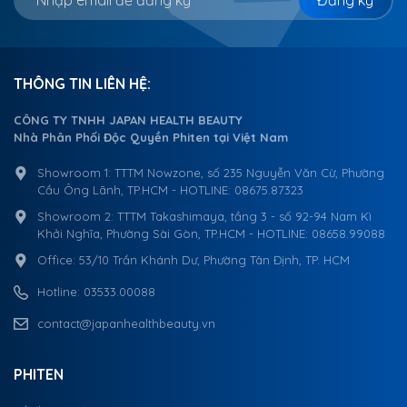
THÔNG TIN LIÊN HỆ:
CÔNG TY TNHH JAPAN HEALTH BEAUTY
Nhà Phân Phối Độc Quyền Phiten tại Việt Nam
Showroom 1: TTTM Nowzone, số 235 Nguyễn Văn Cừ, Phường
Cầu Ông Lãnh, TP.HCM - HOTLINE: 08675.87323
Showroom 2: TTTM Takashimaya, tầng 3 - số 92-94 Nam Kì
Khởi Nghĩa, Phường Sài Gòn, TP.HCM - HOTLINE: 08658.99088
Office: 53/10 Trần Khánh Dư, Phường Tân Định, TP. HCM
Hotline: 03533.00088
contact@japanhealthbeauty.vn
PHITEN