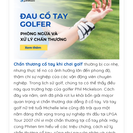
Chấn thương cổ tay khi chơi golf
thường bị coi nhẹ,
nhưng thực tế nó có ảnh hưởng lớn đến phong độ,
thậm chí sự nghiệp của các vận động viên chuyên
nghiệp. Trong lịch sử golf, chúng ta có thể thấy điều
này qua trường hợp của golfer Phil Mickelson. Cách
đây vài năm, anh đã phải rút lui khỏi bốn giải major
quan trọng vì chấn thương dai dẳng ở cổ tay. Và tay
golf nữ trẻ tuổi Michelle Wie cũng đã trải qua một
năm đáng thất vọng trong sự nghiệp thi đấu tại LPGA
Tour 2007 chỉ vì một chấn thương tại cổ tay phải. Hãy
cùng Phiten tìm hiểu về các triệu chứng, cách xử lý
chấn thương cổ tay, cũng như nguyên nhân và cách