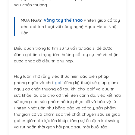
sau chấn thương.
MUA NGAY:
Vòng tay thể thao
Phiten giúp cổ tay
dẻo dai linh hoạt với công nghệ Aqua Metal Nhật
Bản.
Điều quan trọng là tìm sự tư vấn từ bác sĩ để được
đánh giá tình trạng tổn thương cổ tay cụ thể và nhận
được phác đồ điều trị phù hợp.
Hãy luôn nhớ rằng việc thực hiện các biện pháp
phòng ngừa và chơi
golf
đúng kỹ thuật sẽ giúp giảm
nguy cơ chấn thương cổ tay khi chơi golf và duy trì
sức khỏe lâu dài cho cơ thể. Bên cạnh đó, việc kết hợp
sử dụng các sản phẩm hỗ trợ phục hồi và bảo vệ từ
Phiten Nhật Bản như băng bảo vệ cổ tay, sản phẩm
thư giãn cơ và chăm sóc thể chất chuyên sâu sẽ giúp
golfer giảm áp lực lên khớp, tăng sự ổn định khi swing
và rút ngắn thời gian hồi phục sau mỗi buổi tập.