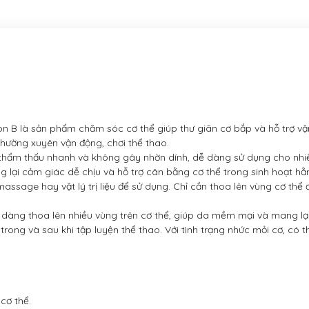
n B là sản phẩm chăm sóc cơ thể giúp thư giãn cơ bắp và hỗ trợ v
hường xuyên vận động, chơi thể thao.
ẩm thấu nhanh và không gây nhờn dính, dễ dàng sử dụng cho nhiề
 lại cảm giác dễ chịu và hỗ trợ cân bằng cơ thể trong sinh hoạt hằ
assage hay vật lý trị liệu để sử dụng. Chỉ cần thoa lên vùng cơ th
dàng thoa lên nhiều vùng trên cơ thể, giúp da mềm mại và mang lại
ong và sau khi tập luyện thể thao. Với tình trạng nhức mỏi cơ, có t
cơ thể.