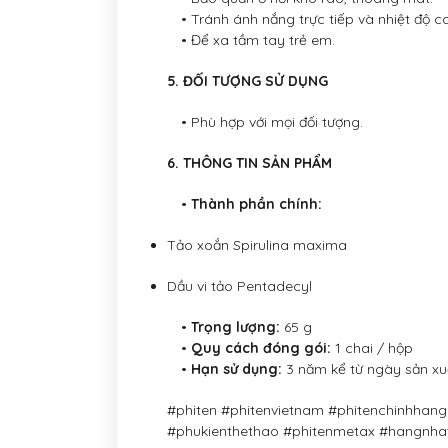
• Tránh ánh nắng trực tiếp và nhiệt độ c
• Để xa tầm tay trẻ em.
5. ĐỐI TƯỢNG SỬ DỤNG
• Phù hợp với mọi đối tượng.
6. THÔNG TIN SẢN PHẨM
•
Thành phần chính:
Tảo xoắn Spirulina maxima
Dầu vi tảo Pentadecyl
•
Trọng lượng:
65 g
•
Quy cách đóng gói:
1 chai / hộp
•
Hạn sử dụng:
3 năm kể từ ngày sản xu
#phiten #phitenvietnam #phitenchinhha
#phukienthethao #phitenmetax #hangnhatb