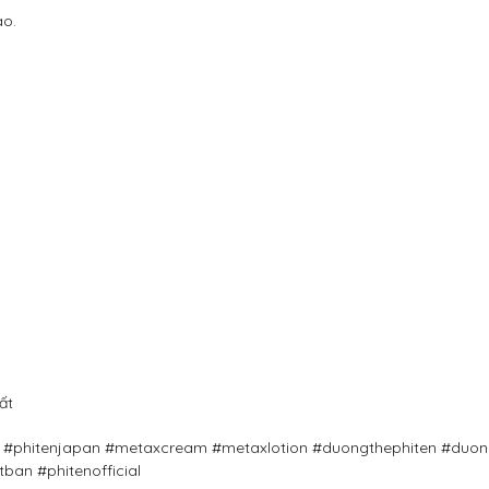
ao.
ất
ng #phitenjapan #metaxcream #metaxlotion #duongthephiten #duo
an #phitenofficial