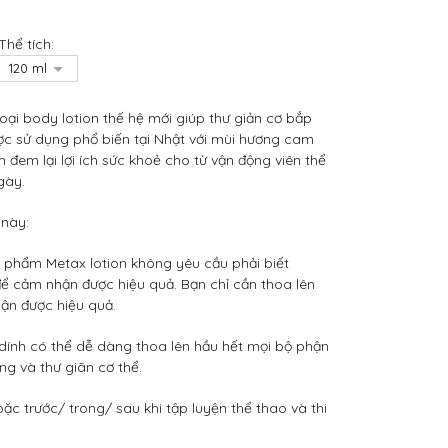
Thể tích:
loại body lotion thế hệ mới giúp thư giản cơ bắp
c sử dụng phổ biến tại Nhật với mùi hương cam
đem lại lợi ích sức khoẻ cho từ vận động viên thể
gày.
 này:
n phẩm Metax lotion không yêu cầu phải biết
 để cảm nhận được hiệu quả. Bạn chỉ cần thoa lên
ận được hiệu quả.
 dính có thể dễ dàng thoa lên hầu hết mọi bộ phận
ng và thư giãn cơ thể.
c trước/ trong/ sau khi tập luyện thể thao và thi