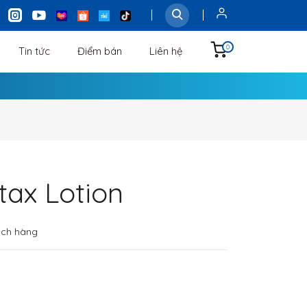
0
Tin tức
Điểm bán
Liên hệ
tax Lotion
ách hàng