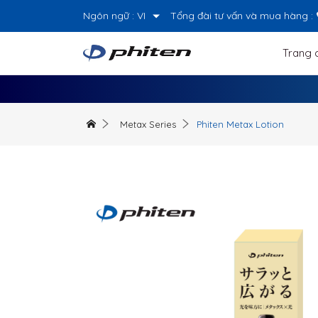
Ngôn ngữ :
VI
Tổng đài tư vấn và mua hàng :
Trang 
Metax Series
Phiten Metax Lotion