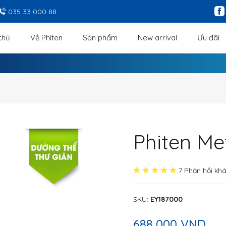
035 33 000 88
chủ
Về Phiten
Sản phẩm
New arrival
Ưu đãi
Phiten Me
7 Phản hồi kh
SKU
:
EY187000
688,000 VND