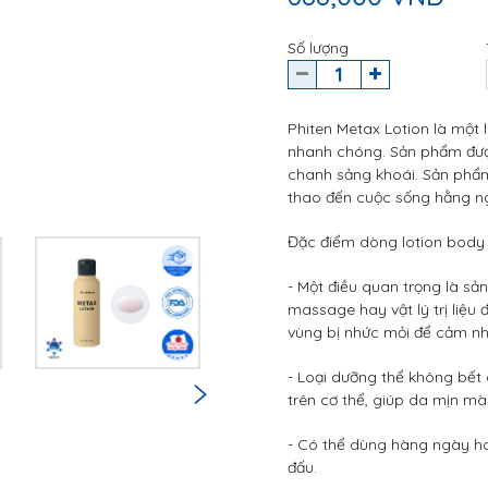
Số lượng
Phiten Metax Lotion là một 
nhanh chóng. Sản phẩm đượ
chanh sảng khoái. Sản phẩm 
thao đến cuộc sống hằng n
Đặc điểm dòng lotion body
- Một điều quan trọng là sả
massage hay vật lý trị liệu
vùng bị nhức mỏi để cảm nh
- Loại dưỡng thể không bết
trên cơ thể, giúp da mịn mà
- Có thể dùng hàng ngày hoặ
đấu.