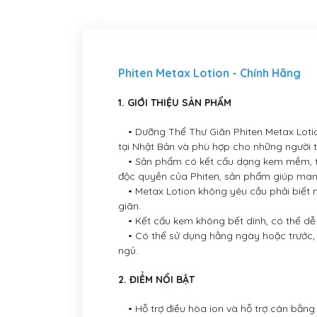
Phiten Metax Lotion - Chính Hãng
1. GIỚI THIỆU SẢN PHẨM
• Dưỡng Thể Thư Giãn Phiten Metax Lotio
tại Nhật Bản và phù hợp cho những người t
• Sản phẩm có kết cấu dạng kem mềm, th
độc quyền của Phiten, sản phẩm giúp mang
• Metax Lotion không yêu cầu phải biết m
giãn.
• Kết cấu kem không bết dính, có thể dễ 
• Có thể sử dụng hằng ngày hoặc trước, tr
ngủ.
2. ĐIỂM NỔI BẬT
• Hỗ trợ điều hòa ion và hỗ trợ cân bằng 