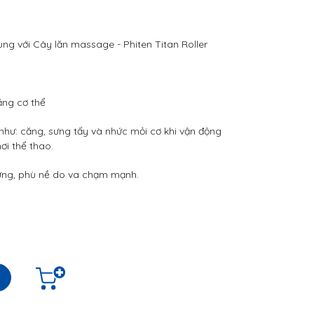
dùng với Cây lăn massage - Phiten Titan Roller
ằng cơ thể
như: căng, sưng tấy và nhức mỏi cơ khi vận động
ơi thể thao.
 sưng, phù nề do va chạm mạnh.