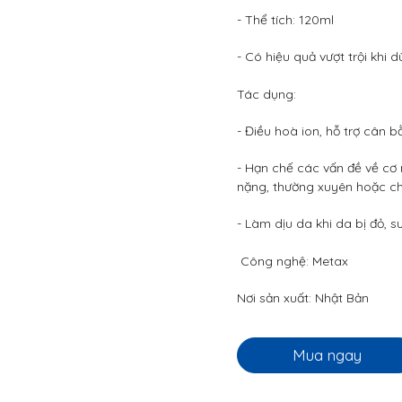
- Thể tích: 120ml
- Có hiệu quả vượt trội khi 
Tác dụng:
- Điều hoà ion, hỗ trợ cân b
- Hạn chế các vấn đề về cơ 
nặng, thường xuyên hoặc ch
- Làm dịu da khi da bị đỏ,
Công nghệ: Metax
Nơi sản xuất: Nhật Bản
Mua ngay