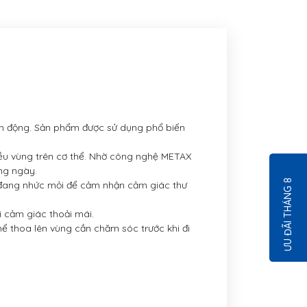
ận động. Sản phẩm được sử dụng phổ biến
u vùng trên cơ thể. Nhờ công nghệ METAX
ng ngày.
ƯU ĐÃI THÁNG 8
ể đang nhức mỏi để cảm nhận cảm giác thư
 cảm giác thoải mái.
hể thoa lên vùng cần chăm sóc trước khi đi