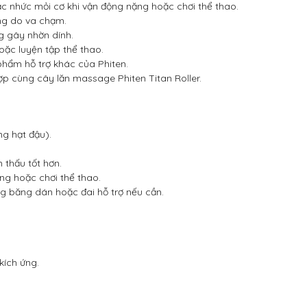
 nhức mỏi cơ khi vận động nặng hoặc chơi thể thao.
ng do va chạm.
 gây nhờn dính.
ặc luyện tập thể thao.
hẩm hỗ trợ khác của Phiten.
p cùng cây lăn massage Phiten Titan Roller.
g hạt đậu).
thấu tốt hơn.
ng hoặc chơi thể thao.
g băng dán hoặc đai hỗ trợ nếu cần.
kích ứng.