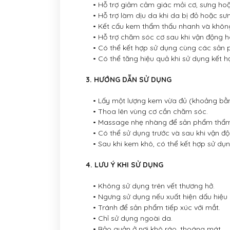
• Hỗ trợ giảm cảm giác mỏi cơ, sưng hoặc
• Hỗ trợ làm dịu da khi da bị đỏ hoặc sư
• Kết cấu kem thẩm thấu nhanh và không
• Hỗ trợ chăm sóc cơ sau khi vận động ho
• Có thể kết hợp sử dụng cùng các sản p
• Có thể tăng hiệu quả khi sử dụng kết hợ
3. HƯỚNG DẪN SỬ DỤNG
• Lấy một lượng kem vừa đủ (khoảng bằn
• Thoa lên vùng cơ cần chăm sóc.
• Massage nhẹ nhàng để sản phẩm thẩm 
• Có thể sử dụng trước và sau khi vận độ
• Sau khi kem khô, có thể kết hợp sử dụn
4. LƯU Ý KHI SỬ DỤNG
• Không sử dụng trên vết thương hở.
• Ngưng sử dụng nếu xuất hiện dấu hiệu 
• Tránh để sản phẩm tiếp xúc với mắt.
• Chỉ sử dụng ngoài da.
• Bảo quản ở nơi khô ráo, thoáng mát.