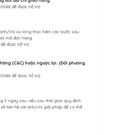
y đổi địa chỉ giao hàng.
0.0088 để được hỗ trợ
. anh/chị vui lòng thực hiện các bước sau:
khi mở đơn hàng.
 để được hỗ trợ
a hàng (C&C) hoặc ngược lại. (Đổi phương
0.0088 để được hỗ trợ
ng 5 ngày sau, nếu sau thời gian quy định
sẽ liên hệ với anh/chị giải pháp để có thể