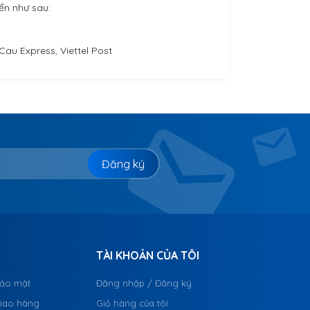
 như sau:
au Express, Viettel Post
Đăng ký
TÀI KHOẢN CỦA TÔI
bảo mật
Đăng nhập / Đăng ký
giao hàng
Giỏ hàng của tôi