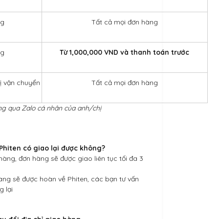
ng
Tất cả mọi đơn hàng
ng
Từ 1,000,000 VND và thanh toán trước
vị vận chuyển
Tất cả mọi đơn hàng
ng qua Zalo cá nhâ
n của anh/chị
Phiten có giao lại được không?
hàng, đơn hàng sẽ được giao liên tục tối đa 3
àng sẽ được hoàn về Phiten, các bạn tư vấn
g lại