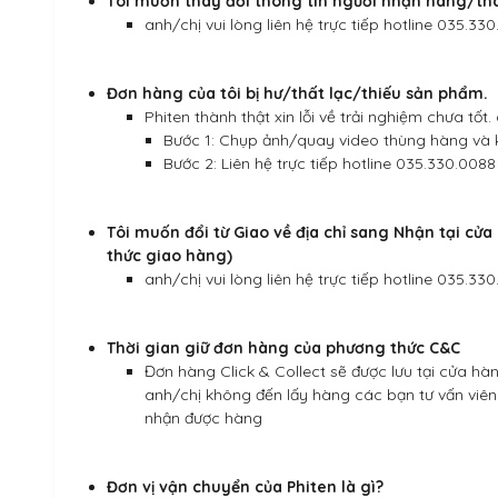
Tôi muốn thay đổi thông tin người nhận hàng/tha
anh/chị vui lòng liên hệ trực tiếp hotline 035.33
Đơn hàng của tôi bị hư/thất lạc/thiếu sản phẩm.
Phiten thành thật xin lỗi về trải nghiệm chưa tốt
Bước 1: Chụp ảnh/quay video thùng hàng và 
Bước 2: Liên hệ trực tiếp hotline 035.330.0088
Tôi muốn đổi từ Giao về địa chỉ sang Nhận tại cử
thức giao hàng)
anh/chị vui lòng liên hệ trực tiếp hotline 035.33
Thời gian giữ đơn hàng của phương thức C&C
Đơn hàng Click & Collect sẽ được lưu tại cửa hà
anh/chị không đến lấy hàng các bạn tư vấn viên 
nhận được hàng
Đơn vị vận chuyển của Phiten là gì?