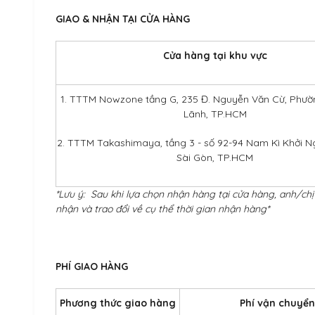
GIAO & NHẬN TẠI CỬA HÀNG
Cửa hàng tại khu vực
1. TTTM Nowzone tầng G, 235 Đ. Nguyễn Văn Cừ, Phư
Lãnh, TP.HCM
2. TTTM Takashimaya, tầng 3 - số 92-94 Nam Kì Khởi N
Sài Gòn, TP.HCM
*Lưu ý: Sau khi lựa chọn nhận hàng tại cửa hàng, anh/chị
nhận và trao đổi về cụ thể thời gian nhận hàng*
PHÍ GIAO HÀNG
Phương thức giao hàng
Phí vận chuyển