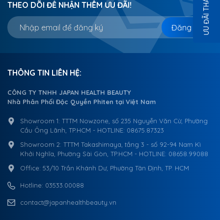
ƯU ĐÃI THÁNG 8
THEO DÕI ĐỂ NHẬN THÊM ƯU ĐÃI!
Đăng ký
THÔNG TIN LIÊN HỆ:
CÔNG TY TNHH JAPAN HEALTH BEAUTY
Nhà Phân Phối Độc Quyền Phiten tại Việt Nam
Showroom 1: TTTM Nowzone, số 235 Nguyễn Văn Cừ, Phường
Cầu Ông Lãnh, TP.HCM - HOTLINE: 08675.87323
Showroom 2: TTTM Takashimaya, tầng 3 - số 92-94 Nam Kì
Khởi Nghĩa, Phường Sài Gòn, TP.HCM - HOTLINE: 08658.99088
Office: 53/10 Trần Khánh Dư, Phường Tân Định, TP. HCM
Hotline: 03533.00088
contact@japanhealthbeauty.vn