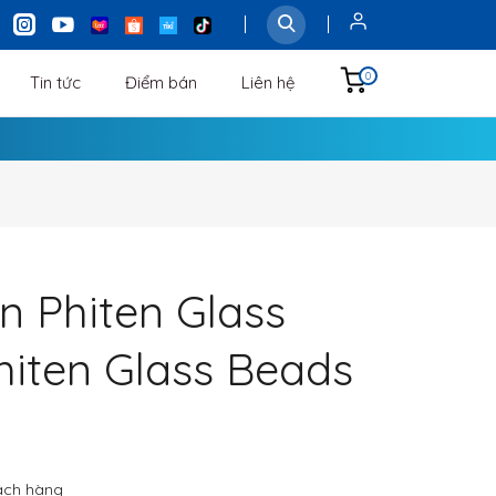
0
Tin tức
Điểm bán
Liên hệ
 Phiten Glass
hiten Glass Beads
ách hàng