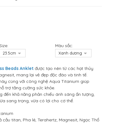
Size:
Màu sắc:
ss Beads Anklet
được tạo nên từ các hạt thủy
magnesit, mang lại vẻ đẹp độc đáo và tinh tế.
u này cùng với công nghệ Aqua Titanium giúp
ỗ trợ tăng cường sức khỏe.
ng đến khả năng phản chiếu ánh sáng ấn tượng,
a sang trọng, vừa có lợi cho cơ thể.
itanium
ả cầu titan, Pha lê, Terahertz, Magnesit, Ngọc Thổ