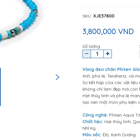
SKU
:
XJE37800
3,800,000 VND
Số lượng
Vòng đeo chân Phiten Gla
tinh, pha lê, Terahertz, và 
Sự kết hợp của các vật liệ
không chỉ làm đẹp mà còn h
Hạt thủy tinh và pha lê ma
tạo nên một món phụ kiện vừ
Công nghệ:
Phiten Aqua T
Chất liệu:
Hạt thủy tinh, Qu
Nhĩ Kỳ
Màu sắc:
Đỏ, Xanh Dương