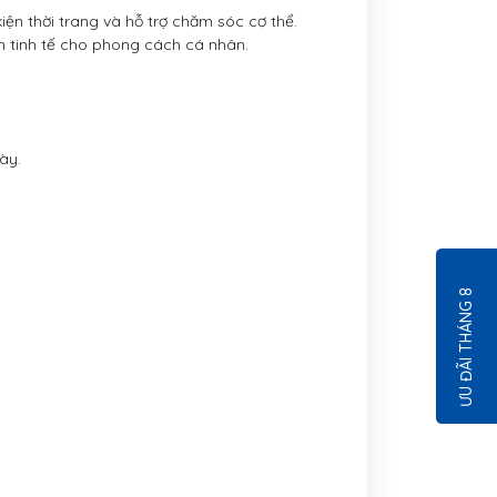
ện thời trang và hỗ trợ chăm sóc cơ thể.
n tinh tế cho phong cách cá nhân.
ày.
ƯU ĐÃI THÁNG 8