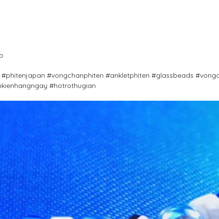
p
g #phitenjapan #vongchanphiten #ankletphiten #glassbeads #von
kienhangngay #hotrothugian