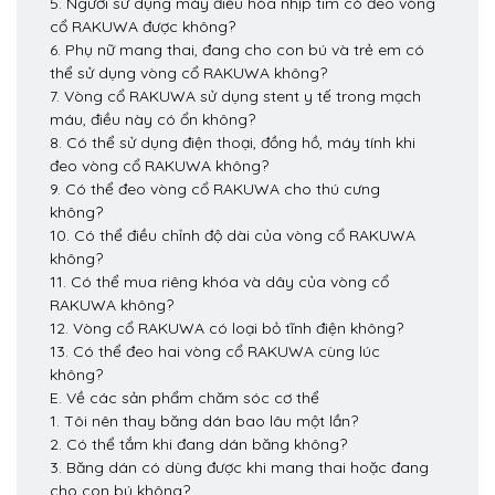
5. Người sử dụng máy điều hòa nhịp tim có đeo vòng
cổ RAKUWA được không?
6. Phụ nữ mang thai, đang cho con bú và trẻ em có
thể sử dụng vòng cổ RAKUWA không?
7. Vòng cổ RAKUWA sử dụng stent y tế trong mạch
máu, điều này có ổn không?
8. Có thể sử dụng điện thoại, đồng hồ, máy tính khi
đeo vòng cổ RAKUWA không?
9. Có thể đeo vòng cổ RAKUWA cho thú cưng
không?
10. Có thể điều chỉnh độ dài của vòng cổ RAKUWA
không?
11. Có thể mua riêng khóa và dây của vòng cổ
RAKUWA không?
12. Vòng cổ RAKUWA có loại bỏ tĩnh điện không?
13. Có thể đeo hai vòng cổ RAKUWA cùng lúc
không?
E. Về các sản phẩm chăm sóc cơ thể
1. Tôi nên thay băng dán bao lâu một lần?
2. Có thể tắm khi đang dán băng không?
3. Băng dán có dùng được khi mang thai hoặc đang
cho con bú không?