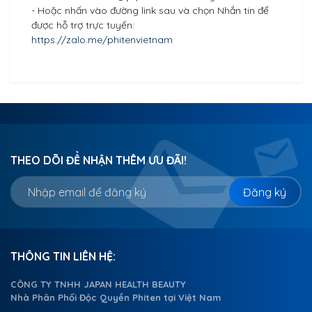
- Hoặc nhấn vào đường link sau và chọn Nhắn tin để
được hỗ trợ trực tuyến:
https://zalo.me/phitenvietnam
THEO DÕI ĐỂ NHẬN THÊM ƯU ĐÃI!
Đăng ký
THÔNG TIN LIÊN HỆ:
CÔNG TY TNHH JAPAN HEALTH BEAUTY
Nhà Phân Phối Độc Quyền Phiten tại Việt Nam