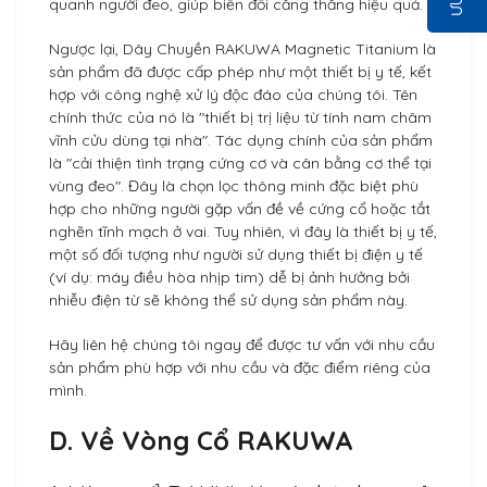
quanh người đeo, giúp biến đổi căng thẳng hiệu quả.
Ngược lại, Dây Chuyền RAKUWA Magnetic Titanium là
sản phẩm đã được cấp phép như một thiết bị y tế, kết
hợp với công nghệ xử lý độc đáo của chúng tôi. Tên
chính thức của nó là "thiết bị trị liệu từ tính nam châm
vĩnh cửu dùng tại nhà". Tác dụng chính của sản phẩm
là "cải thiện tình trạng cứng cơ và cân bằng cơ thể tại
vùng đeo". Đây là chọn lọc thông minh đặc biệt phù
hợp cho những người gặp vấn đề về cứng cổ hoặc tắt
nghẽn tĩnh mạch ở vai. Tuy nhiên, vì đây là thiết bị y tế,
một số đối tượng như người sử dụng thiết bị điện y tế
(ví dụ: máy điều hòa nhịp tim) dễ bị ảnh hưởng bởi
nhiễu điện từ sẽ không thể sử dụng sản phẩm này.
Hãy liên hệ chúng tôi ngay để được tư vấn với nhu cầu
sản phẩm phù hợp với nhu cầu và đặc điểm riêng của
mình.
D. Về Vòng Cổ RAKUWA