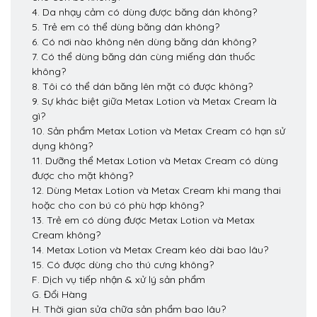
4. Da nhạy cảm có dùng được băng dán không?
5. Trẻ em có thể dùng băng dán không?
6. Có nơi nào không nên dùng băng dán không?
7. Có thể dùng băng dán cùng miếng dán thuốc
không?
8. Tôi có thể dán băng lên mặt có được không?
9. Sự khác biệt giữa Metax Lotion và Metax Cream là
gì?
10. Sản phẩm Metax Lotion và Metax Cream có hạn sử
dụng không?
11. Dưỡng thể Metax Lotion và Metax Cream có dùng
được cho mặt không?
12. Dùng Metax Lotion và Metax Cream khi mang thai
hoặc cho con bú có phù hợp không?
13. Trẻ em có dùng được Metax Lotion và Metax
Cream không?
14. Metax Lotion và Metax Cream kéo dài bao lâu?
15. Có được dùng cho thú cưng không?
F. Dịch vụ tiếp nhận & xử lý sản phẩm
G. Đổi Hàng
H. Thời gian sửa chữa sản phẩm bao lâu?