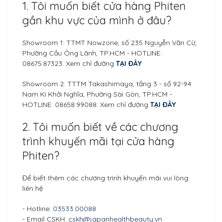
1. Tôi muốn biết cửa hàng Phiten
gần khu vực của mình ở đâu?
Showroom 1: TTMT Nowzone, số 235 Nguyễn Văn Cừ,
Phường Cầu Ông Lãnh, TP.HCM - HOTLINE:
08675.87323. Xem chỉ đường
TẠI ĐÂY
Showroom 2: TTTM Takashimaya, tầng 3 - số 92-94
Nam Kì Khởi Nghĩa, Phường Sài Gòn, TP.HCM -
HOTLINE: 08658.99088. Xem chỉ đường
TẠI ĐÂY
2. Tôi muốn biết về các chương
trình khuyến mãi tại cửa hàng
Phiten?
Để biết thêm các chương trình khuyến mãi vui lòng
liên hệ
- Hotline:
03533.00088
- Email CSKH:
cskh@japanhealthbeauty.vn