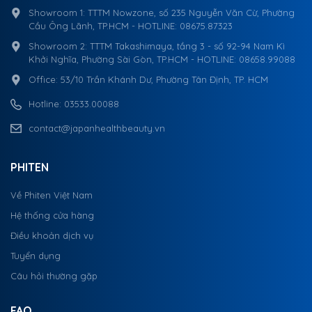
Showroom 1: TTTM Nowzone, số 235 Nguyễn Văn Cừ, Phường
Cầu Ông Lãnh, TP.HCM - HOTLINE: 08675.87323
Showroom 2: TTTM Takashimaya, tầng 3 - số 92-94 Nam Kì
Khởi Nghĩa, Phường Sài Gòn, TP.HCM - HOTLINE: 08658.99088
Office: 53/10 Trần Khánh Dư, Phường Tân Định, TP. HCM
Hotline: 03533.00088
contact@japanhealthbeauty.vn
PHITEN
Về Phiten Việt Nam
Hệ thống cửa hàng
Điều khoản dịch vụ
Tuyển dụng
Câu hỏi thường gặp
FAQ