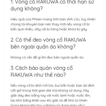
1. Vòng cổ RAKUWA có thời hạn sử
dụng không?
Hiệu quả của Phiten mang tính bán vĩnh cửu, tuy nhiên
chúng tôi khuyên bạn nên thay mới nếu vòng cổ bị
bẩn quá nhiều, dây vải bị hỏng hoặc khóa bị gãy.
2. Có thể đeo vòng cổ RAKUWA
bên ngoài quần áo không?
Không có vấn đề gì khi đeo bên ngoài quần áo.
3. Cách bảo quản vòng cổ
RAKUWA như thế nào?
Nếu vòng cổ bị dính mồ hôi, bụi bẩn hoặc bạn dự định
cất giữ trong thời gian dài mà không sử dụng, hãy
giặt dây đeo bằng tay với nước lạnh hoặc nước ấm,
lau khô bằng khăn sau khi giặt và để khô tự nhiên
trong không khí (lưu ý không sử dụng máy sấy).