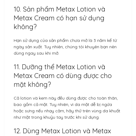
10. Sản phẩm Metax Lotion và
Metax Cream có hạn sử dụng
không?
Hạn sử dụng của sản phẩm chưa mở là 3 năm kể từ
ngày sản xuất. Tuy nhiên, chúng tôi khuyên bạn nên
dùng ngay sau khi mở.
11. Dưỡng thể Metax Lotion và
Metax Cream có dùng được cho
mặt không?
Cả lotion và kem này đều dùng được cho toàn thân,
bao gồm cả mặt. Tuy nhiên, vì da mặt dễ bị ngứa
hoặc sưng nếu nhạy cảm, hãy thử trên vùng da khuất
như mặt trong khuỷu tay trước khi sử dụng.
12. Dùng Metax Lotion và Metax