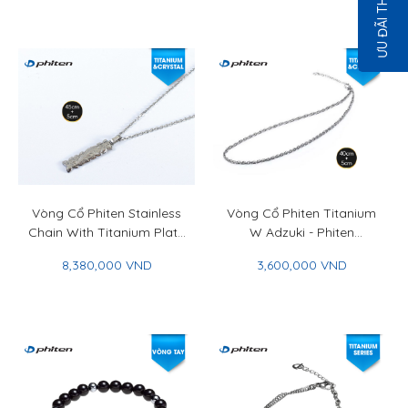
ƯU ĐÃI THÁNG 8
With Titanium Plate &
Titan Ball 50+5cm
Vòng Cổ Phiten Stainless
Vòng Cổ Phiten Titanium
Chain With Titanium Plate
W Adzuki - Phiten
Flower Engraved 45+5cm
Titanium Chain Necklace
8,380,000 VND
3,600,000 VND
- Phiten Stainless Chain
W Adzuki
With Titanium Plate
Flower Engraved 45+5cm