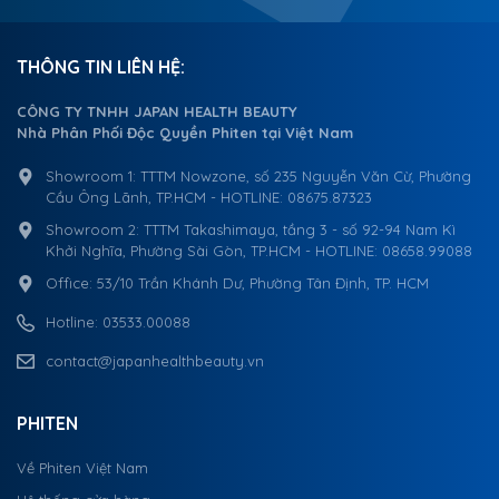
THÔNG TIN LIÊN HỆ:
CÔNG TY TNHH JAPAN HEALTH BEAUTY
Nhà Phân Phối Độc Quyền Phiten tại Việt Nam
Showroom 1: TTTM Nowzone, số 235 Nguyễn Văn Cừ, Phường
Cầu Ông Lãnh, TP.HCM - HOTLINE: 08675.87323
Showroom 2: TTTM Takashimaya, tầng 3 - số 92-94 Nam Kì
Khởi Nghĩa, Phường Sài Gòn, TP.HCM - HOTLINE: 08658.99088
Office: 53/10 Trần Khánh Dư, Phường Tân Định, TP. HCM
Hotline: 03533.00088
contact@japanhealthbeauty.vn
PHITEN
Về Phiten Việt Nam