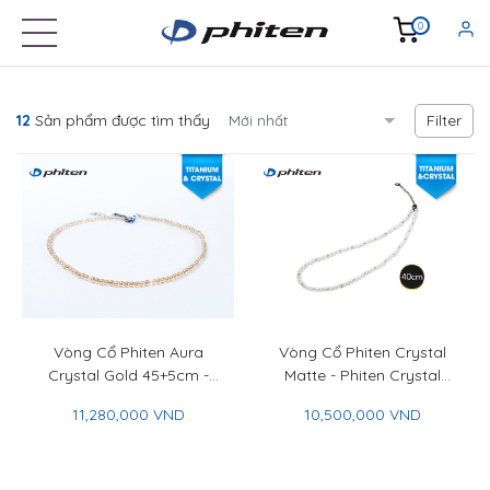
0
Filter
12
Sản phẩm được tìm thấy
Vòng Cổ Phiten Aura
Vòng Cổ Phiten Crystal
Crystal Gold 45+5cm -
Matte - Phiten Crystal
Phiten Aura Crystal
Necklace Matte
11,280,000 VND
10,500,000 VND
Necklace Gold 45+5cm