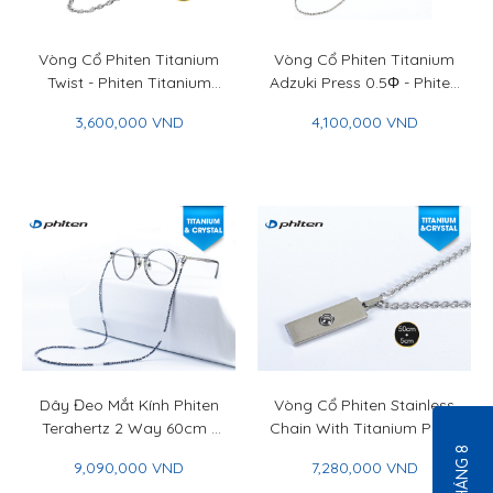
Vòng Cổ Phiten Titanium
Vòng Cổ Phiten Titanium
Twist - Phiten Titanium
Adzuki Press 0.5Φ - Phiten
Twist Necklace
Titanium Chain Necklace
3,600,000 VND
4,100,000 VND
Adzuki Press 0.5Φ
Dây Đeo Mắt Kính Phiten
Vòng Cổ Phiten Stainless
Terahertz 2 Way 60cm -
Chain With Titanium Plate
Phiten Terahertz 2 Way
& Titan Ball 50+5cm -
9,090,000 VND
7,280,000 VND
Neck Strap 60cm
Phiten Stainless Chain