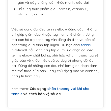
gân và dây chằng luôn khỏe mạnh, dẻo dai.
Bổ sung thực phẩm giàu protein, vitamin C,
vitamin E, canxi, ...
Việc sử dụng đai đeo tennis elbow đúng cách không
chỉ giúp giảm đau khuỷu tay, hạn chế chấn thương
mà còn hỗ trợ cánh tay vận động ổn định và bền bỉ
hơn trong quá trình tập luyện. Dù bạn chơi
tennis
,
pickleball, cầu lông hay tập gym, lựa chọn đai đeo
tennis elbow chất lượng, phù hợp với tình trạng tay sẽ
giúp bảo vệ khớp hiệu quả và duy trì phong độ lâu
dài. Đừng để những cơn đau nhỏ làm gián đoạn đam
mê thể thao của bạn – hãy chủ động bảo vệ cánh tay
ngay từ hôm nay.
Xem thêm:
Các dạng
chấn thương vai khi chơi
tennis
và cách bảo vệ tối đa