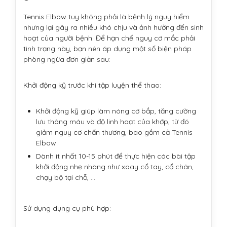
Tennis Elbow tuy không phải là bệnh lý nguy hiểm
nhưng lại gây ra nhiều khó chịu và ảnh hưởng đến sinh
hoạt của người bệnh. Để hạn chế nguy cơ mắc phải
tình trạng này, bạn nên áp dụng một số biện pháp
phòng ngừa đơn giản sau:
Khởi động kỹ trước khi tập luyện thể thao:
Khởi động kỹ giúp làm nóng cơ bắp, tăng cường
lưu thông máu và độ linh hoạt của khớp, từ đó
giảm nguy cơ chấn thương, bao gồm cả Tennis
Elbow.
Dành ít nhất 10-15 phút để thực hiện các bài tập
khởi động nhẹ nhàng như xoay cổ tay, cổ chân,
chạy bộ tại chỗ, ...
Sử dụng dụng cụ phù hợp: