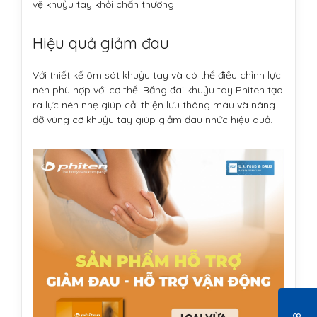
vệ khuỷu tay khỏi chấn thương.
Hiệu quả giảm đau
Với thiết kế ôm sát khuỷu tay và có thể điều chỉnh lực
nén phù hợp với cơ thể. Băng đai khuỷu tay Phiten tạo
ra lực nén nhẹ giúp cải thiện lưu thông máu và nâng
đỡ vùng cơ khuỷu tay giúp giảm đau nhức hiệu quả.