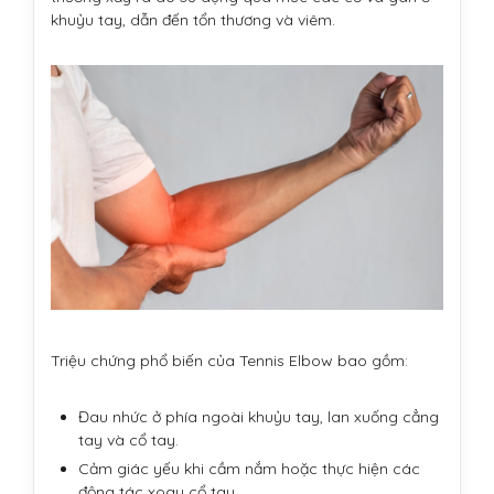
khuỷu tay, dẫn đến tổn thương và viêm.
Triệu chứng phổ biến của Tennis Elbow bao gồm:
Đau nhức ở phía ngoài khuỷu tay, lan xuống cẳng
tay và cổ tay.
Cảm giác yếu khi cầm nắm hoặc thực hiện các
động tác xoay cổ tay.