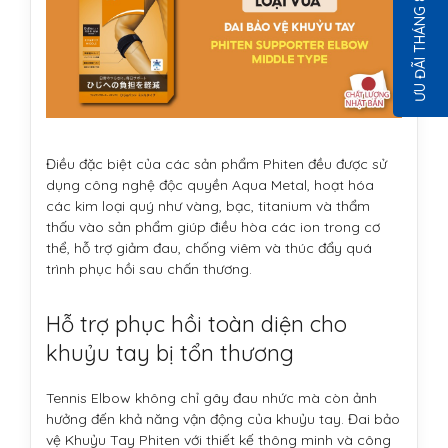
ƯU ĐÃI THÁNG 8
Điều đặc biệt của các sản phẩm Phiten đều được sử
dụng công nghệ độc quyền Aqua Metal, hoạt hóa
các kim loại quý như vàng, bạc, titanium và thẩm
thấu vào sản phẩm giúp điều hòa các ion trong cơ
thể, hỗ trợ giảm đau, chống viêm và thúc đẩy quá
trình phục hồi sau chấn thương.
Hỗ trợ phục hồi toàn diện cho
khuỷu tay bị tổn thương
Tennis Elbow không chỉ gây đau nhức mà còn ảnh
hưởng đến khả năng vận động của khuỷu tay. Đai bảo
vệ Khuỷu Tay Phiten với thiết kế thông minh và công