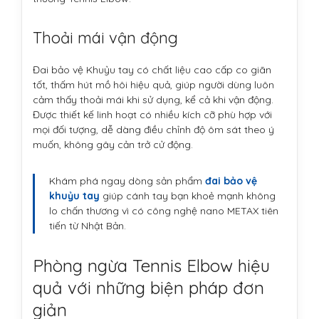
Thoải mái vận động
Đai bảo vệ Khuỷu tay có chất liệu cao cấp co giãn
tốt, thấm hút mồ hôi hiệu quả, giúp người dùng luôn
cảm thấy thoải mái khi sử dụng, kể cả khi vận động.
Được thiết kế linh hoạt có nhiều kích cỡ phù hợp với
mọi đối tượng, dễ dàng điều chỉnh độ ôm sát theo ý
muốn, không gây cản trở cử động.
Khám phá ngay dòng sản phẩm
đai bảo vệ
khuỷu tay
giúp cánh tay bạn khoẻ mạnh không
lo chấn thương vì có công nghệ nano METAX tiên
tiến từ Nhật Bản.
Phòng ngừa Tennis Elbow hiệu
quả với những biện pháp đơn
giản