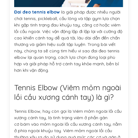
Đai đeo tennis elbow
là giải pháp được nhiều người
chơi tennis, pickleball, cầu lông và tập gym lựa chọn
khi gặp tình trạng đau khuỷu tay, căng cơ hoặc viêm
lồi cầu ngoài. Việc vận động lặp đi lặp lại với cường độ
cao khiến cánh tay dễ quá tải, lâu dài dẫn đến chấn
thương và giảm hiệu suất tập luyện. Trong bài viết
này, chúng ta sẽ cùng tìm hiểu vì sao đai đeo tennis
elbow lại quan trọng, cách lựa chọn đúng loại phù
hợp và giải pháp hỗ trợ cánh tay khỏe mạnh, bền bỉ
hơn khi vận động.
Tennis Elbow (Viêm mỏm ngoài
lồi cầu xương cánh tay) là gì?
Tennis Elbow, hay còn gọi là Viêm mỏm ngoài lồi cầu
xương cánh tay, là tình trạng viêm ở phần gân
cơ bám vào mỏm ngoài lồi cầu xương cánh tay, nằm
ở phía ngoài khuỷu tay. Viêm mỏm ngoài lồi cầu
thường xảy ra do sử dụng quá mức các cơ và gân ở