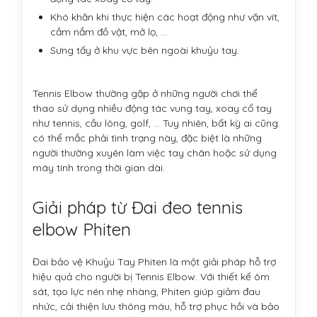
Khó khăn khi thực hiện các hoạt động như vặn vít,
cầm nắm đồ vật, mở lọ, ...
Sưng tấy ở khu vực bên ngoài khuỷu tay.
Tennis Elbow thường gặp ở những người chơi thể
thao sử dụng nhiều động tác vung tay, xoay cổ tay
như tennis, cầu lông, golf, ... Tuy nhiên, bất kỳ ai cũng
có thể mắc phải tình trạng này, đặc biệt là những
người thường xuyên làm việc tay chân hoặc sử dụng
máy tính trong thời gian dài.
Giải pháp từ Đai đeo tennis
elbow Phiten
Đai bảo vệ Khuỷu Tay Phiten là một giải pháp hỗ trợ
hiệu quả cho người bị Tennis Elbow. Với thiết kế ôm
sát, tạo lực nén nhẹ nhàng, Phiten giúp giảm đau
nhức, cải thiện lưu thông máu, hỗ trợ phục hồi và bảo