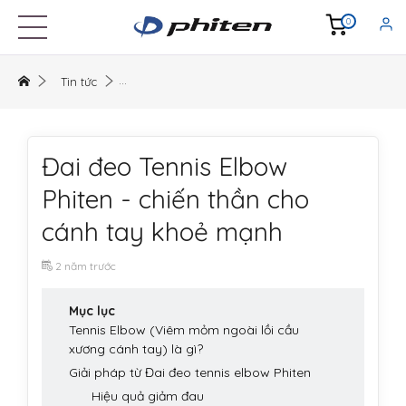
0
Tin tức
Đai đeo Tennis Elbow
Phiten - chiến thần cho
cánh tay khoẻ mạnh
2 năm trước
Mục lục
Tennis Elbow (Viêm mỏm ngoài lồi cầu
xương cánh tay) là gì?
Giải pháp từ Đai đeo tennis elbow Phiten
Hiệu quả giảm đau