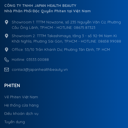
CÔNG TY TNHH JAPAN HEALTH BEAUTY
Nhà Phân Phối Độc Quyền Phiten tại Việt Nam
Showroom 1: TTTM Nowzone, số 235 Nguyễn Văn Cừ, Phường
Cầu Ông Lãnh, TP.HCM - HOTLINE: 08675.87323
Showroom 2: TTTM Takashimaya, tầng 3 - số 92-94 Nam Kì
Khởi Nghĩa, Phường Sài Gòn, TP.HCM - HOTLINE: 08658.99088
Office: 53/10 Trần Khánh Dư, Phường Tân Định, TP. HCM
Hotline: 03533.00088
contact@japanhealthbeauty.vn
PHITEN
Về Phiten Việt Nam
Hệ thống cửa hàng
Điều khoản dịch vụ
Tuyển dụng