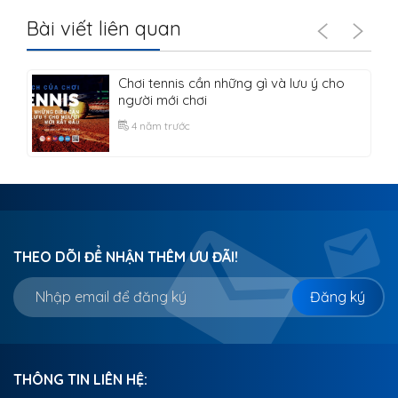
Bài viết liên quan
Chơi tennis cần những gì và lưu ý cho
người mới chơi
4 năm trước
THEO DÕI ĐỂ NHẬN THÊM ƯU ĐÃI!
Đăng ký
THÔNG TIN LIÊN HỆ: