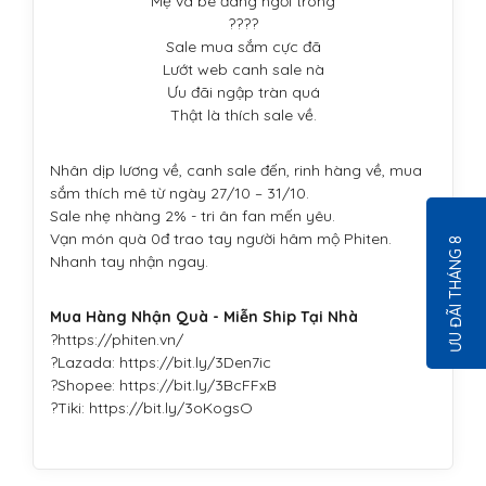
Mẹ và bé đang ngồi trông
????
Sale mua sắm cực đã
Lướt web canh sale nà
Ưu đãi ngập tràn quá
Thật là thích sale về.
Nhân dịp lương về, canh sale đến, rinh hàng về, mua
sắm thích mê từ ngày 27/10 – 31/10.
Sale nhẹ nhàng 2% - tri ân fan mến yêu.
Vạn món quà 0đ trao tay người hâm mộ Phiten.
ƯU ĐÃI THÁNG 8
Nhanh tay nhận ngay.
Mua Hàng Nhận Quà - Miễn Ship Tại Nhà
?https://phiten.vn/
?Lazada: https://bit.ly/3Den7ic
?Shopee: https://bit.ly/3BcFFxB
?Tiki: https://bit.ly/3oKogsO