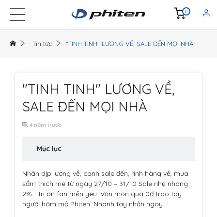
0
Tin tức
"TINH TINH" LƯƠNG VỀ, SALE ĐẾN MỌI NHÀ
"TINH TINH" LƯƠNG VỀ,
SALE ĐẾN MỌI NHÀ
4 năm trước
Mục lục
Nhân dịp lương về, canh sale đến, rinh hàng về, mua
sắm thích mê từ ngày 27/10 – 31/10 Sale nhẹ nhàng
2% - tri ân fan mến yêu. Vạn món quà 0đ trao tay
người hâm mộ Phiten. Nhanh tay nhận ngay.