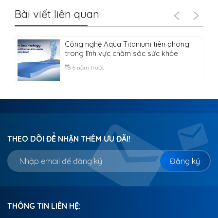
Bài viết liên quan
Công nghệ Aqua Titanium tiên phong
trong lĩnh vực chăm sóc sức khỏe
6 năm trước
THEO DÕI ĐỂ NHẬN THÊM ƯU ĐÃI!
Đăng ký
THÔNG TIN LIÊN HỆ: