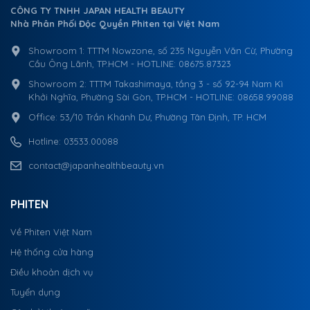
CÔNG TY TNHH JAPAN HEALTH BEAUTY
Nhà Phân Phối Độc Quyền Phiten tại Việt Nam
Showroom 1: TTTM Nowzone, số 235 Nguyễn Văn Cừ, Phường
Cầu Ông Lãnh, TP.HCM - HOTLINE: 08675.87323
Showroom 2: TTTM Takashimaya, tầng 3 - số 92-94 Nam Kì
Khởi Nghĩa, Phường Sài Gòn, TP.HCM - HOTLINE: 08658.99088
Office: 53/10 Trần Khánh Dư, Phường Tân Định, TP. HCM
Hotline: 03533.00088
contact@japanhealthbeauty.vn
PHITEN
Về Phiten Việt Nam
Hệ thống cửa hàng
Điều khoản dịch vụ
Tuyển dụng