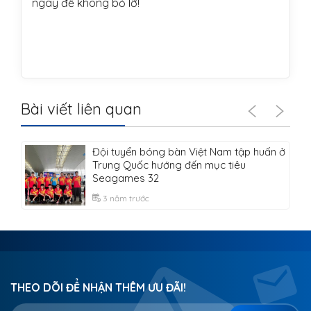
ngay để không bỏ lỡ!
Bài viết liên quan
Đội tuyển bóng bàn Việt Nam tập huấn ở
Trung Quốc hướng đến mục tiêu
Seagames 32
3 năm trước
THEO DÕI ĐỂ NHẬN THÊM ƯU ĐÃI!