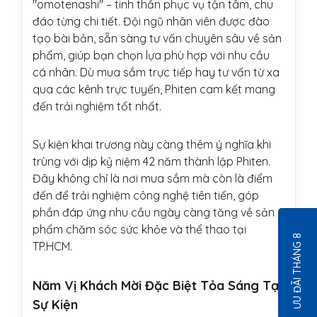
"omotenashi" – tinh thần phục vụ tận tâm, chu
đáo từng chi tiết. Đội ngũ nhân viên được đào
tạo bài bản, sẵn sàng tư vấn chuyên sâu về sản
phẩm, giúp bạn chọn lựa phù hợp với nhu cầu
cá nhân. Dù mua sắm trực tiếp hay tư vấn từ xa
qua các kênh trực tuyến, Phiten cam kết mang
đến trải nghiệm tốt nhất.
Sự kiện khai trương này càng thêm ý nghĩa khi
trùng với dịp kỷ niệm 42 năm thành lập Phiten.
Đây không chỉ là nơi mua sắm mà còn là điểm
đến để trải nghiệm công nghệ tiên tiến, góp
phần đáp ứng nhu cầu ngày càng tăng về sản
phẩm chăm sóc sức khỏe và thể thao tại
ƯU ĐÃI THÁNG 8
TP.HCM.
Năm Vị Khách Mời Đặc Biệt Tỏa Sáng Tại
Sự Kiện