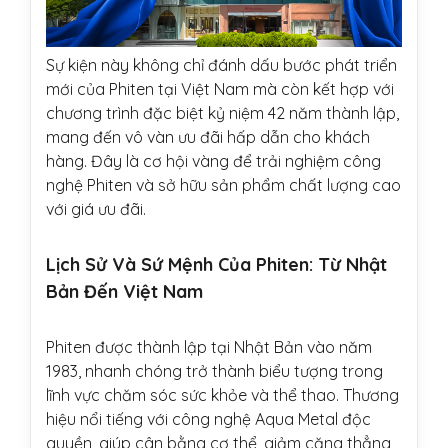
Sự kiện này không chỉ đánh dấu bước phát triển
mới của Phiten tại Việt Nam mà còn kết hợp với
chương trình đặc biệt kỷ niệm 42 năm thành lập,
mang đến vô vàn ưu đãi hấp dẫn cho khách
hàng. Đây là cơ hội vàng để trải nghiệm công
nghệ Phiten và sở hữu sản phẩm chất lượng cao
với giá ưu đãi.
Lịch Sử Và Sứ Mệnh Của Phiten: Từ Nhật
Bản Đến Việt Nam
Phiten được thành lập tại Nhật Bản vào năm
1983, nhanh chóng trở thành biểu tượng trong
lĩnh vực chăm sóc sức khỏe và thể thao. Thương
hiệu nổi tiếng với công nghệ Aqua Metal độc
quyền, giúp cân bằng cơ thể, giảm căng thẳng