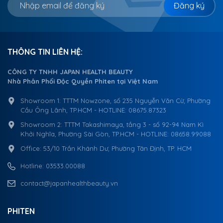
Đăng ký
THÔNG TIN LIÊN HỆ:
CÔNG TY TNHH JAPAN HEALTH BEAUTY
Nhà Phân Phối Độc Quyền Phiten tại Việt Nam
Showroom 1: TTTM Nowzone, số 235 Nguyễn Văn Cừ, Phường
Cầu Ông Lãnh, TP.HCM - HOTLINE: 08675.87323
Showroom 2: TTTM Takashimaya, tầng 3 - số 92-94 Nam Kì
Khởi Nghĩa, Phường Sài Gòn, TP.HCM - HOTLINE: 08658.99088
Office: 53/10 Trần Khánh Dư, Phường Tân Định, TP. HCM
Hotline: 03533.00088
contact@japanhealthbeauty.vn
PHITEN