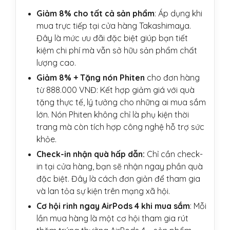
Giảm 8% cho tất cả sản phẩm
: Áp dụng khi
mua trực tiếp tại cửa hàng Takashimaya.
Đây là mức ưu đãi đặc biệt giúp bạn tiết
kiệm chi phí mà vẫn sở hữu sản phẩm chất
lượng cao.
Giảm 8% + Tặng nón Phiten
cho đơn hàng
từ 888.000 VNĐ: Kết hợp giảm giá với quà
tặng thực tế, lý tưởng cho những ai mua sắm
lớn. Nón Phiten không chỉ là phụ kiện thời
trang mà còn tích hợp công nghệ hỗ trợ sức
khỏe.
Check-in nhận quà hấp dẫn:
Chỉ cần check-
in tại cửa hàng, bạn sẽ nhận ngay phần quà
đặc biệt. Đây là cách đơn giản để tham gia
và lan tỏa sự kiện trên mạng xã hội.
Cơ hội rinh ngay AirPods 4 khi mua sắm
: Mỗi
lần mua hàng là một cơ hội tham gia rút