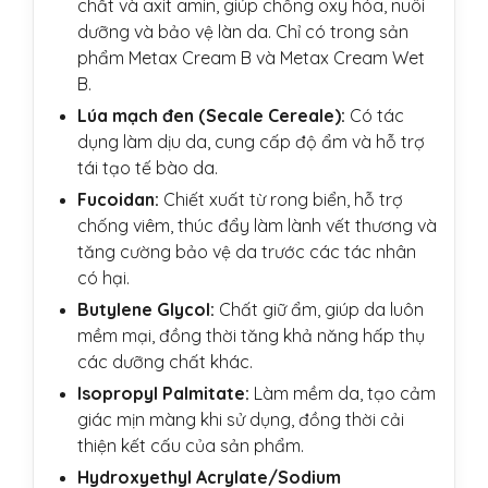
chất và axit amin, giúp chống oxy hóa, nuôi
dưỡng và bảo vệ làn da. Chỉ có trong sản
phẩm Metax Cream B và Metax Cream Wet
B.
Lúa mạch đen (Secale Cereale):
Có tác
dụng làm dịu da, cung cấp độ ẩm và hỗ trợ
tái tạo tế bào da.
Fucoidan:
Chiết xuất từ rong biển, hỗ trợ
chống viêm, thúc đẩy làm lành vết thương và
tăng cường bảo vệ da trước các tác nhân
có hại.
Butylene Glycol:
Chất giữ ẩm, giúp da luôn
mềm mại, đồng thời tăng khả năng hấp thụ
các dưỡng chất khác.
Isopropyl Palmitate:
Làm mềm da, tạo cảm
giác mịn màng khi sử dụng, đồng thời cải
thiện kết cấu của sản phẩm.
Hydroxyethyl Acrylate/Sodium