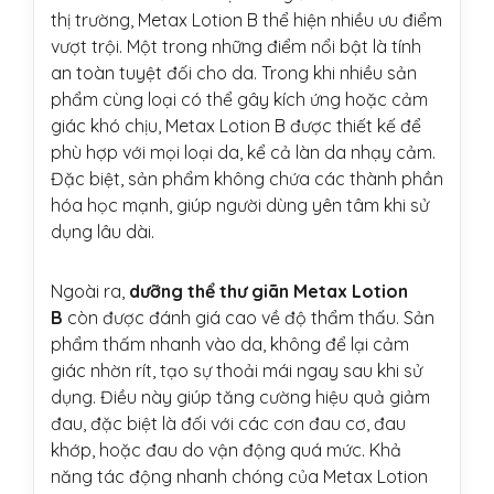
thị trường, Metax Lotion B thể hiện nhiều ưu điểm
vượt trội. Một trong những điểm nổi bật là tính
an toàn tuyệt đối cho da. Trong khi nhiều sản
phẩm cùng loại có thể gây kích ứng hoặc cảm
giác khó chịu, Metax Lotion B được thiết kế để
phù hợp với mọi loại da, kể cả làn da nhạy cảm.
Đặc biệt, sản phẩm không chứa các thành phần
hóa học mạnh, giúp người dùng yên tâm khi sử
dụng lâu dài.
Ngoài ra,
dưỡng thể thư giãn Metax Lotion
B
còn được đánh giá cao về độ thẩm thấu. Sản
phẩm thấm nhanh vào da, không để lại cảm
giác nhờn rít, tạo sự thoải mái ngay sau khi sử
dụng. Điều này giúp tăng cường hiệu quả giảm
đau, đặc biệt là đối với các cơn đau cơ, đau
khớp, hoặc đau do vận động quá mức. Khả
năng tác động nhanh chóng của Metax Lotion