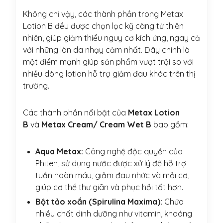
Không chỉ vậy, các thành phần trong Metax
Lotion B đều được chọn lọc kỹ càng từ thiên
nhiên, giúp giảm thiểu nguy cơ kích ứng, ngay cả
với những làn da nhạy cảm nhất. Đây chính là
một điểm mạnh giúp sản phẩm vượt trội so với
nhiều dòng lotion hỗ trợ giảm đau khác trên thị
trường.
Các thành phần nổi bật của
Metax Lotion
B
và
Metax Cream/ Cream Wet B
bao gồm:
Aqua Metax:
Công nghệ độc quyền của
Phiten, sử dụng nước được xử lý để hỗ trợ
tuần hoàn máu, giảm đau nhức và mỏi cơ,
giúp cơ thể thư giãn và phục hồi tốt hơn.
Bột tảo xoắn (Spirulina Maxima):
Chứa
nhiều chất dinh dưỡng như vitamin, khoáng