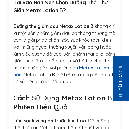
Tại Sao Bạn Nên Chọn Dưỡng Thể Thư
Giãn Metax Lotion B?
Dưỡng thể giảm đau Metax Lotion B
không chỉ
là một sản phẩm giảm đau cơ thông thường mà
còn là giải pháp chăm sóc sức khỏe toàn diện.
Với những người thường xuyên vận động hoặc
làm việc cường độ cao, sản phẩm mang lại cảm
giác thư giãn cơ bắp tức thì và hỗ trợ phục hồi
nhanh chóng. So với phiên bản
Metax Lotion cơ
ƯU ĐÃI THÁNG 8
bản
, Metax Lotion B thể hiện sự nâng cấp rõ rệt
cả về hiệu quả và độ an toàn.
Cách Sử Dụng Metax Lotion B
Phiten Hiệu Quả
Làm sạch vùng da trước khi thoa:
Để dưỡng
thể thư giãn Metax thẩm thấu tốt nhất vào da,