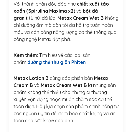
Với thành phần độc đáo như
chiết xuất tảo
xoắn (Spirulina Maxima x2)
và
bột đá
granit
từ núi đá lửa,
Metax Cream Wet B
không
chỉ dưỡng ẩm mà còn tối đa hỗ trợ tuần hoàn
máu và cân bằng năng lượng cơ thể thông qua
công nghệ Metax đột phá.
Xem thêm:
Tìm hiểu về các loại sản
phẩm
dưỡng thể thư giãn Phiten
.
Metax Lotion B
cùng các phiên bản
Metax
Cream B
và
Metax Cream Wet B
là những sản
phẩm không thể thiếu cho những ai thường
xuyên vận động hoặc muốn chăm sóc cơ thể
toàn diện. Hãy lựa chọn sản phẩm chính hãng từ
các nguồn uy tín để đảm bảo chất lượng và an
toàn cho sức khỏe của bạn.