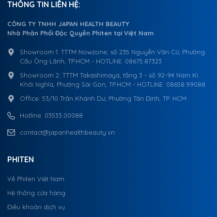
THÔNG TIN LIÊN HỆ:
CÔNG TY TNHH JAPAN HEALTH BEAUTY
Nhà Phân Phối Độc Quyền Phiten tại Việt Nam
Showroom 1: TTTM Nowzone, số 235 Nguyễn Văn Cừ, Phường
Cầu Ông Lãnh, TP.HCM - HOTLINE: 08675.87323
Showroom 2: TTTM Takashimaya, tầng 3 - số 92-94 Nam Kì
Khởi Nghĩa, Phường Sài Gòn, TP.HCM - HOTLINE: 08658.99088
Office: 53/10 Trần Khánh Dư, Phường Tân Định, TP. HCM
Hotline: 03533.00088
contact@japanhealthbeauty.vn
PHITEN
Về Phiten Việt Nam
Hệ thống cửa hàng
Điều khoản dịch vụ