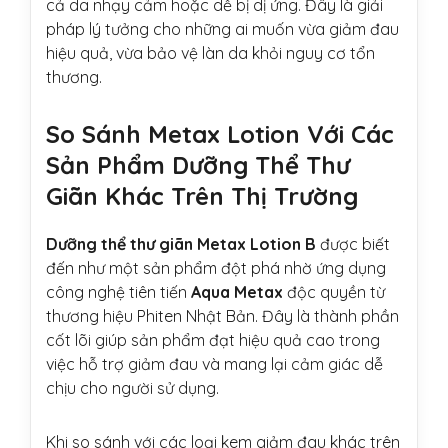
cả da nhạy cảm hoặc dễ bị dị ứng. Đây là giải
pháp lý tưởng cho những ai muốn vừa giảm đau
hiệu quả, vừa bảo vệ làn da khỏi nguy cơ tổn
thương.
So Sánh Metax Lotion Với Các
Sản Phẩm Dưỡng Thể Thư
Giãn Khác Trên Thị Trường
Dưỡng thể thư giãn Metax Lotion B
được biết
đến như một sản phẩm đột phá nhờ ứng dụng
công nghệ tiên tiến
Aqua Metax
độc quyền từ
thương hiệu Phiten Nhật Bản. Đây là thành phần
cốt lõi giúp sản phẩm đạt hiệu quả cao trong
việc hỗ trợ giảm đau và mang lại cảm giác dễ
chịu cho người sử dụng.
Khi so sánh với các loại kem giảm đau khác trên