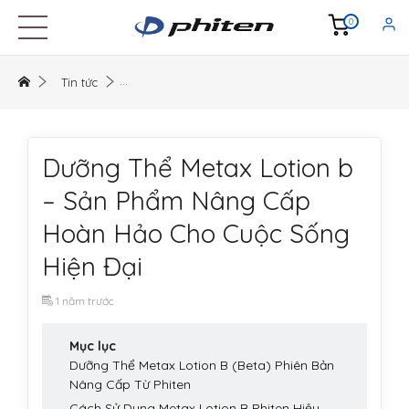
0
Tin tức
Dưỡng Thể Metax Lotion b
– Sản Phẩm Nâng Cấp
Hoàn Hảo Cho Cuộc Sống
Hiện Đại
1 năm trước
Mục lục
Dưỡng Thể Metax Lotion B (Beta) Phiên Bản
Nâng Cấp Từ Phiten
Cách Sử Dụng Metax Lotion B Phiten Hiệu