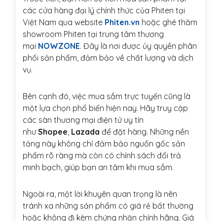
các cửa hàng đại lý chính thức của Phiten tại
Việt Nam qua website
Phiten.vn
hoặc ghé thăm
showroom Phiten tại trung tâm thương
mại
NOWZONE
. Đây là nơi được ủy quyền phân
phối sản phẩm, đảm bảo về chất lượng và dịch
vụ.
Bên cạnh đó, việc mua sắm trực tuyến cũng là
một lựa chọn phổ biến hiện nay. Hãy truy cập
các sàn thương mại điện tử uy tín
như
Shopee
,
Lazada
để đặt hàng. Những nền
tảng này không chỉ đảm bảo nguồn gốc sản
phẩm rõ ràng mà còn có chính sách đổi trả
minh bạch, giúp bạn an tâm khi mua sắm.
Ngoài ra, một lời khuyên quan trọng là nên
tránh xa những sản phẩm có giá rẻ bất thường
hoặc không đi kèm chứng nhận chính hãng. Giá