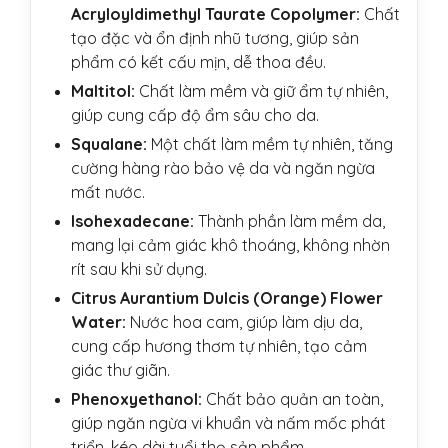
Acryloyldimethyl Taurate Copolymer:
Chất
tạo đặc và ổn định nhũ tương, giúp sản
phẩm có kết cấu mịn, dễ thoa đều.
Maltitol:
Chất làm mềm và giữ ẩm tự nhiên,
giúp cung cấp độ ẩm sâu cho da.
Squalane:
Một chất làm mềm tự nhiên, tăng
cường hàng rào bảo vệ da và ngăn ngừa
mất nước.
Isohexadecane:
Thành phần làm mềm da,
mang lại cảm giác khô thoáng, không nhờn
rít sau khi sử dụng.
Citrus Aurantium Dulcis (Orange) Flower
Water:
Nước hoa cam, giúp làm dịu da,
cung cấp hương thơm tự nhiên, tạo cảm
giác thư giãn.
Phenoxyethanol:
Chất bảo quản an toàn,
giúp ngăn ngừa vi khuẩn và nấm mốc phát
triển, kéo dài tuổi thọ sản phẩm.