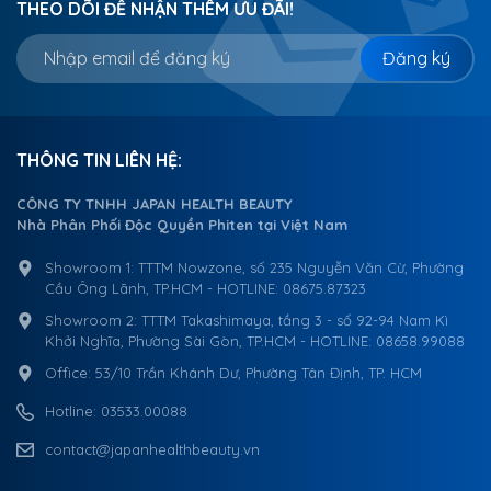
THEO DÕI ĐỂ NHẬN THÊM ƯU ĐÃI!
Đăng ký
THÔNG TIN LIÊN HỆ:
CÔNG TY TNHH JAPAN HEALTH BEAUTY
Nhà Phân Phối Độc Quyền Phiten tại Việt Nam
Showroom 1: TTTM Nowzone, số 235 Nguyễn Văn Cừ, Phường
Cầu Ông Lãnh, TP.HCM - HOTLINE: 08675.87323
Showroom 2: TTTM Takashimaya, tầng 3 - số 92-94 Nam Kì
Khởi Nghĩa, Phường Sài Gòn, TP.HCM - HOTLINE: 08658.99088
Office: 53/10 Trần Khánh Dư, Phường Tân Định, TP. HCM
Hotline: 03533.00088
contact@japanhealthbeauty.vn