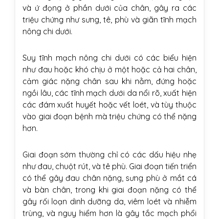
và ứ đọng ở phần dưới của chân, gây ra các
triệu chứng như sưng, tê, phù và giãn tĩnh mạch
nông chi dưới.
Suy tĩnh mạch nông chi dưới có các biểu hiện
như đau hoặc khó chịu ở một hoặc cả hai chân,
cảm giác nặng chân sau khi nằm, đứng hoặc
ngồi lâu, các tĩnh mạch dưới da nổi rõ, xuất hiện
các đám xuất huyết hoặc vết loét, và tùy thuộc
vào giai đoạn bệnh mà triệu chứng có thể nặng
hơn.
Giai đoạn sớm thường chỉ có các dấu hiệu nhẹ
như đau, chuột rút, và tê phù. Giai đoạn tiến triển
có thể gây đau chân nặng, sưng phù ở mắt cá
và bàn chân, trong khi giai đoạn nặng có thể
gây rối loạn dinh dưỡng da, viêm loét và nhiễm
trùng, và nguy hiểm hơn là gây tắc mạch phổi