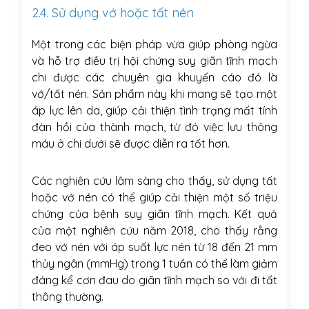
2.4. Sử dụng vớ hoặc tất nén
Một trong các biện pháp vừa giúp phòng ngừa
và hỗ trợ điều trị hội chứng suy giãn tĩnh mạch
chi được các chuyên gia khuyến cáo đó là
vớ/tất nén. Sản phẩm này khi mang sẽ tạo một
áp lực lên da, giúp cải thiện tình trạng mất tính
đàn hồi của thành mạch, từ đó việc lưu thông
máu ở chi dưới sẽ được diễn ra tốt hơn.
Các nghiên cứu lâm sàng cho thấy, sử dụng tất
hoặc vớ nén có thể giúp cải thiện một số triệu
chứng của bệnh suy giãn tĩnh mạch. Kết quả
của một nghiên cứu năm 2018, cho thấy rằng
đeo vớ nén với áp suất lực nén từ ​​18 đến 21 mm
thủy ngân (mmHg) trong 1 tuần có thể làm giảm
đáng kể cơn đau do giãn tĩnh mạch so với đi tất
thông thường.