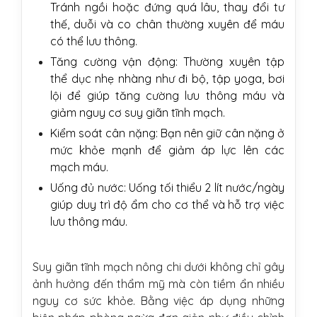
Tránh ngồi hoặc đứng quá lâu, thay đổi tư
thế, duỗi và co chân thường xuyên để máu
có thể lưu thông.
Tăng cường vận động: Thường xuyên tập
thể dục nhẹ nhàng như đi bộ, tập yoga, bơi
lội để giúp tăng cường lưu thông máu và
giảm nguy cơ suy giãn tĩnh mạch.
Kiểm soát cân nặng: Bạn nên giữ cân nặng ở
mức khỏe mạnh để giảm áp lực lên các
mạch máu.
Uống đủ nước: Uống tối thiểu 2 lít nước/ngày
giúp duy trì độ ẩm cho cơ thể và hỗ trợ việc
lưu thông máu.
Suy giãn tĩnh mạch nông chi dưới không chỉ gây
ảnh hưởng đến thẩm mỹ mà còn tiềm ẩn nhiều
nguy cơ sức khỏe. Bằng việc áp dụng những