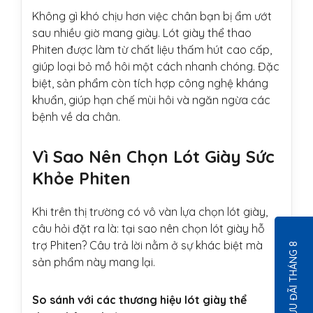
Không gì khó chịu hơn việc chân bạn bị ẩm ướt
sau nhiều giờ mang giày. Lót giày thể thao
Phiten được làm từ chất liệu thấm hút cao cấp,
giúp loại bỏ mồ hôi một cách nhanh chóng. Đặc
biệt, sản phẩm còn tích hợp công nghệ kháng
khuẩn, giúp hạn chế mùi hôi và ngăn ngừa các
bệnh về da chân.
Vì Sao Nên Chọn Lót Giày Sức
Khỏe Phiten
Khi trên thị trường có vô vàn lựa chọn lót giày,
câu hỏi đặt ra là: tại sao nên chọn lót giày hỗ
trợ Phiten? Câu trả lời nằm ở sự khác biệt mà
ƯU ĐÃI THÁNG 8
sản phẩm này mang lại.
So sánh với các thương hiệu lót giày thể