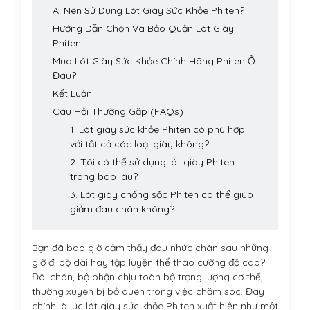
Ai Nên Sử Dụng Lót Giày Sức Khỏe Phiten?
Hướng Dẫn Chọn Và Bảo Quản Lót Giày
Phiten
Mua Lót Giày Sức Khỏe Chính Hãng Phiten Ở
Đâu?
Kết Luận
Câu Hỏi Thường Gặp (FAQs)
1. Lót giày sức khỏe Phiten có phù hợp
với tất cả các loại giày không?
2. Tôi có thể sử dụng lót giày Phiten
trong bao lâu?
3. Lót giày chống sốc Phiten có thể giúp
giảm đau chân không?
Bạn đã bao giờ cảm thấy đau nhức chân sau những
giờ đi bộ dài hay tập luyện thể thao cường độ cao?
Đôi chân, bộ phận chịu toàn bộ trọng lượng cơ thể,
thường xuyên bị bỏ quên trong việc chăm sóc. Đây
chính là lúc lót giày sức khỏe Phiten xuất hiện như một