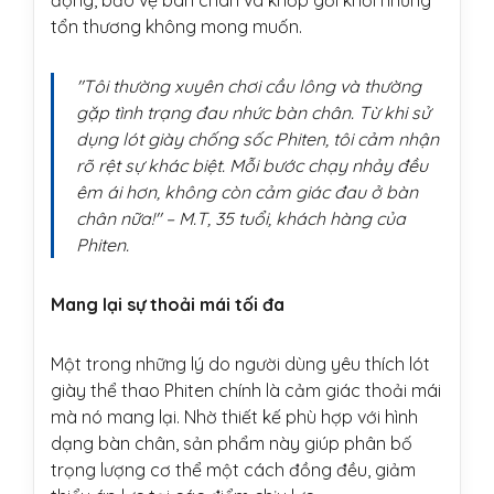
động, bảo vệ bàn chân và khớp gối khỏi những
tổn thương không mong muốn.
"Tôi thường xuyên chơi cầu lông và thường
gặp tình trạng đau nhức bàn chân. Từ khi sử
dụng lót giày chống sốc Phiten, tôi cảm nhận
rõ rệt sự khác biệt. Mỗi bước chạy nhảy đều
êm ái hơn, không còn cảm giác đau ở bàn
chân nữa!" – M.T, 35 tuổi, khách hàng của
Phiten.
Mang lại sự thoải mái tối đa
Một trong những lý do người dùng yêu thích lót
giày thể thao Phiten chính là cảm giác thoải mái
mà nó mang lại. Nhờ thiết kế phù hợp với hình
dạng bàn chân, sản phẩm này giúp phân bố
trọng lượng cơ thể một cách đồng đều, giảm