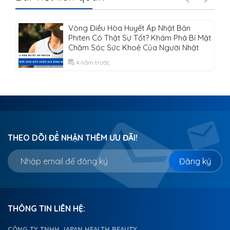
Vòng Điều Hòa Huyết Áp Nhật Bản
Phiten Có Thật Sự Tốt? Khám Phá Bí Mật
Chăm Sóc Sức Khoẻ Của Người Nhật
4 năm trước
THEO DÕI ĐỂ NHẬN THÊM ƯU ĐÃI!
Đăng ký
THÔNG TIN LIÊN HỆ:
CÔNG TY TNHH JAPAN HEALTH BEAUTY