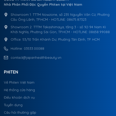
Nhà Phân Phối Độc Quyền Phiten tại Việt Nam
Showroom 1: TTTM Nowzone, số 235 Nguyễn Văn Cừ, Phường
Cầu Ông Lãnh, TP.HCM - HOTLINE: 08675.87323
Showroom 2: TTTM Takashimaya, tầng 3 - số 92-94 Nam Kì
Khởi Nghĩa, Phường Sài Gòn, TP.HCM - HOTLINE: 08658.99088
Office: 53/10 Trần Khánh Dư, Phường Tân Định, TP. HCM
Hotline: 03533.00088
contact@japanhealthbeauty.vn
PHITEN
Về Phiten Việt Nam
Hệ thống cửa hàng
Điều khoản dịch vụ
Tuyển dụng
Câu hỏi thường gặp