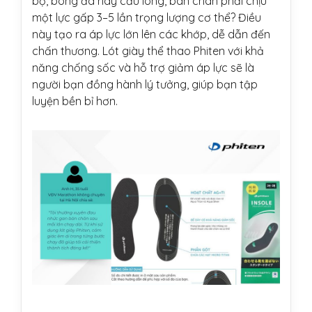
bộ, bóng đá hay cầu lông, bàn chân phải chịu
một lực gấp 3–5 lần trọng lượng cơ thể? Điều
này tạo ra áp lực lớn lên các khớp, dễ dẫn đến
chấn thương. Lót giày thể thao Phiten với khả
năng chống sốc và hỗ trợ giảm áp lực sẽ là
người bạn đồng hành lý tưởng, giúp bạn tập
luyện bền bỉ hơn.