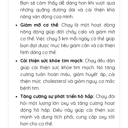
Bạn sẽ cảm thấy dễ dàng hơn khi vượt qua
những quãng đường dài và cải thiện khả
năng vận động của mình.
Giảm mỡ cơ thể:
Chạy là một hoạt động
năng động giúp đốt cháy calo và giảm mỡ
cơ thể. Việc chạy 3 km mỗi ngày có thể giúp
bạn đạt được mục tiêu giảm cân và cải thiện
hình dáng cơ thể.
Cải thiện sức khỏe tim mạch:
Chạy đều đặn
giúp cải thiện sức khỏe tim mạch. Nó tăng
cường tuần hoàn máu, giảm huyết áp, cải
thiện mức cholesterol và giảm nguy cơ mắc
bệnh tim.
Tăng cường sự phát triển hô hấp:
Chạy đòi
hỏi một lượng lớn oxy và tăng cường hoạt
động hô hấp. Điều này giúp cải thiện sức
mạnh và dung tích phổi, cung cấp oxy tốt
hơn cho cơ thể.