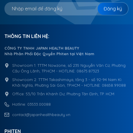
Đăng ký
THÔNG TIN LIÊN HỆ:
CÔNG TY TNHH JAPAN HEALTH BEAUTY
Nhà Phân Phối Độc Quyền Phiten tại Việt Nam
Showroom 1: TTTM Nowzone, số 235 Nguyễn Văn Cừ, Phường
Cầu Ông Lãnh, TP.HCM - HOTLINE: 08675.87323
Showroom 2: TTTM Takashimaya, tầng 3 - số 92-94 Nam Kì
Khởi Nghĩa, Phường Sài Gòn, TP.HCM - HOTLINE: 08658.99088
Office: 53/10 Trần Khánh Dư, Phường Tân Định, TP. HCM
Hotline: 03533.00088
contact@japanhealthbeauty.vn
PHITEN