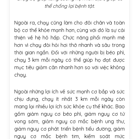
thể chống lại bệnh tật.
Ngoài ra, chạy cũng làm cho đôi chân và toàn
bộ cơ thể khỏe mạnh hơn, cùng với đó là sự cải
thiện về hệ hô hấp. Chức năng phổi mạnh mẽ
hơn vì chạy đòi hỏi hơi thở nhanh và sâu trong
thời gian ngắn. Đối với những người bị béo phì,
chạy 3 km mỗi ngày có thể giúp họ đạt được
mục tiêu giảm cân nhanh hơn so với việc không
chạy.
Ngoài những lợi ích về sức mạnh cơ bắp và sức
chịu đựng, chạy ít nhất 3 km mỗi ngày còn
mang lại nhiều lợi ích sức khỏe cụ thể khác. Bao
gồm giảm nguy cơ béo phì, giảm nguy cơ tử
vong sớm, giảm nguy cơ mắc bệnh ung thư,
giảm nguy cơ phát triển bệnh tiểu đường, giảm
nguy cơ mắc bệnh tim, kiểm soát mức