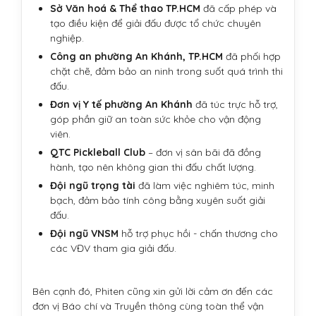
Sở Văn hoá & Thể thao TP.HCM
đã cấp phép và
tạo điều kiện để giải đấu được tổ chức chuyên
nghiệp.
Công an phường An Khánh, TP.HCM
đã phối hợp
chặt chẽ, đảm bảo an ninh trong suốt quá trình thi
đấu.
Đơn vị Y tế
phường An Khánh
đã túc trực hỗ trợ,
góp phần giữ an toàn sức khỏe cho vận động
viên.
QTC Pickleball Club
– đơn vị sân bãi đã đồng
hành, tạo nên không gian thi đấu chất lượng.
Đội ngũ trọng tài
đã làm việc nghiêm túc, minh
bạch, đảm bảo tính công bằng xuyên suốt giải
đấu.
Đội ngũ VNSM
hỗ trợ phục hồi - chấn thương cho
các VĐV tham gia giải đấu.
Bên cạnh đó, Phiten cũng xin gửi lời cảm ơn đến các
đơn vị Báo chí và Truyền thông cùng toàn thể vận