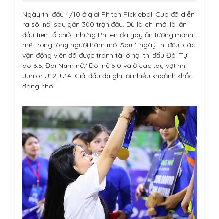
Ngày thi đấu 4/10 ở giải Phiten Pickleball Cup đã diễn
ra sôi nổi sau gần 300 trận đấu. Dù là chỉ mới là lần
đầu tiên tổ chức nhưng Phiten đã gây ấn tượng mạnh
mẽ trong lòng người hâm mộ. Sau 1 ngày thi đấu, các
vận động viên đã được tranh tài ở nội thi đấu Đôi Tự
do 6.5, Đôi Nam nữ/ Đôi nữ 5.0 và ở các tay vợt nhí
Junior U12, U14. Giải đấu đã ghi lại nhiều khoảnh khắc
đáng nhớ