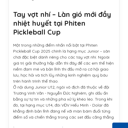
Tay vợt nhí – Làn gió mới đầy
nhiệt huyết tại Phiten
Pickleball Cup
Một trong những điểm nhấn nổi bật tại Phiten
Pickleball Cup 2025 chính là hạng mục Junior – sân
chơi đặc biệt dành riêng cho các tay vợt nhí. Ngoài
giá trị giải thưởng hấp dẫn thì đây để các em thể hiện
niềm đam mê và bản lĩnh thi đấu mở ra cơ hội giao
lưu, học hỏi và tích lũy những kinh nghiệm quý báu
trên hành trình thể thao.
Ở nội dung Junior U12, ngôi vô địch đã thuộc về đội
Trương Vinh Văn - Nguyễn Đức Nghiêm, ghi dấu ấn
bằng sự tự tin và những pha xử lý khéo léo. Trong khi
đó, tại hạng mục U14, đôi VĐV Hiếu Minh - Dolar đã
khẳng định bản lĩnh đáng nể với màn bám đuổi từng
điểm số và chiến thắng trong các set đấu căng thẳng.