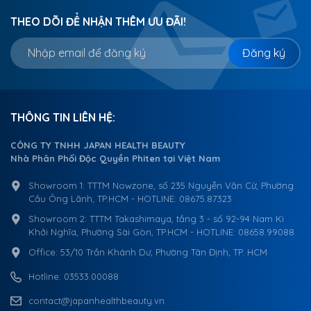
THEO DÕI ĐỂ NHẬN THÊM ƯU ĐÃI!
Đăng ký
THÔNG TIN LIÊN HỆ:
CÔNG TY TNHH JAPAN HEALTH BEAUTY
Nhà Phân Phối Độc Quyền Phiten tại Việt Nam
Showroom 1: TTTM Nowzone, số 235 Nguyễn Văn Cừ, Phường
Cầu Ông Lãnh, TP.HCM - HOTLINE: 08675.87323
Showroom 2: TTTM Takashimaya, tầng 3 - số 92-94 Nam Kì
Khởi Nghĩa, Phường Sài Gòn, TP.HCM - HOTLINE: 08658.99088
Office: 53/10 Trần Khánh Dư, Phường Tân Định, TP. HCM
Hotline: 03533.00088
contact@japanhealthbeauty.vn