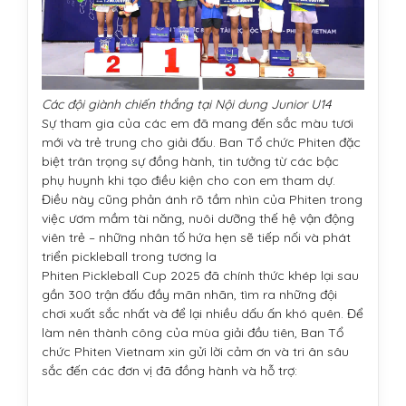
Các đội giành chiến thắng tại Nội dung Junior U14
Sự tham gia của các em đã mang đến sắc màu tươi
mới và trẻ trung cho giải đấu. Ban Tổ chức Phiten đặc
biệt trân trọng sự đồng hành, tin tưởng từ các bậc
phụ huynh khi tạo điều kiện cho con em tham dự.
Điều này cũng phản ánh rõ tầm nhìn của Phiten trong
việc ươm mầm tài năng, nuôi dưỡng thế hệ vận động
viên trẻ – những nhân tố hứa hẹn sẽ tiếp nối và phát
triển pickleball trong tương la
Phiten Pickleball Cup 2025 đã chính thức khép lại sau
gần 300 trận đấu đầy mãn nhãn, tìm ra những đội
chơi xuất sắc nhất và để lại nhiều dấu ấn khó quên. Để
làm nên thành công của mùa giải đầu tiên, Ban Tổ
chức Phiten Vietnam xin gửi lời cảm ơn và tri ân sâu
sắc đến các đơn vị đã đồng hành và hỗ trợ: