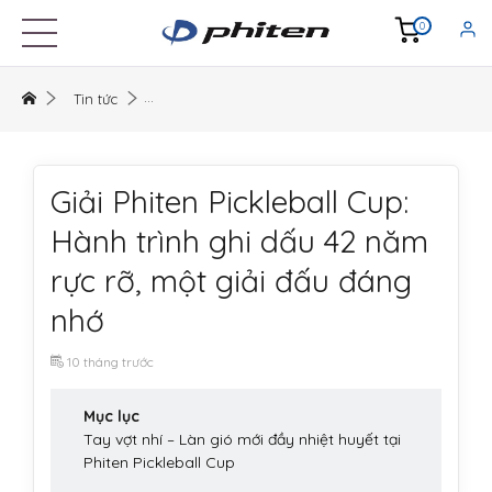
0
Tin tức
Giải Phiten Pickleball Cup:
Hành trình ghi dấu 42 năm
rực rỡ, một giải đấu đáng
nhớ
10 tháng trước
Mục lục
Tay vợt nhí – Làn gió mới đầy nhiệt huyết tại
Phiten Pickleball Cup