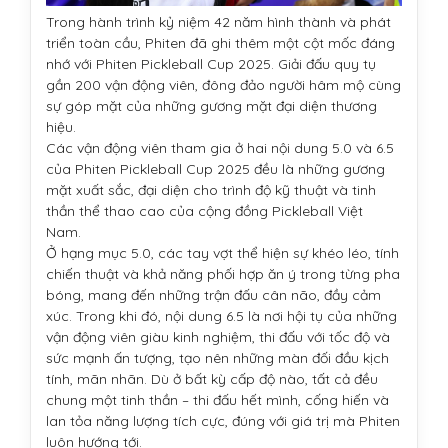
Trong hành trình kỷ niệm 42 năm hình thành và phát
triển toàn cầu, Phiten đã ghi thêm một cột mốc đáng
nhớ với Phiten Pickleball Cup 2025. Giải đấu quy tụ
gần 200 vận động viên, đông đảo người hâm mộ cùng
sự góp mặt của những gương mặt đại diện thương
hiệu.
Các vận động viên tham gia ở hai nội dung 5.0 và 6.5
của Phiten Pickleball Cup 2025 đều là những gương
mặt xuất sắc, đại diện cho trình độ kỹ thuật và tinh
thần thể thao cao của cộng đồng Pickleball Việt
Nam.
Ở hạng mục 5.0, các tay vợt thể hiện sự khéo léo, tính
chiến thuật và khả năng phối hợp ăn ý trong từng pha
bóng, mang đến những trận đấu cân não, đầy cảm
xúc. Trong khi đó, nội dung 6.5 là nơi hội tụ của những
vận động viên giàu kinh nghiệm, thi đấu với tốc độ và
sức mạnh ấn tượng, tạo nên những màn đối đầu kịch
tính, mãn nhãn. Dù ở bất kỳ cấp độ nào, tất cả đều
chung một tinh thần – thi đấu hết mình, cống hiến và
lan tỏa năng lượng tích cực, đúng với giá trị mà Phiten
luôn hướng tới.