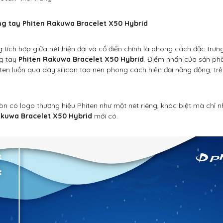
g tay Phiten Rakuwa Bracelet X50 Hybrid
 tích hợp giữa nét hiện đại và cổ điển chính là phong cách đặc trưn
g tay
Phiten Rakuwa Bracelet X50 Hybrid
. Điểm nhấn của sản ph
hiten luồn qua dây silicon tạo nên phong cách hiện đại năng động, tr
òn có logo thương hiệu Phiten như một nét riêng, khác biệt mà chỉ 
kuwa Bracelet X50 Hybrid
mới có.