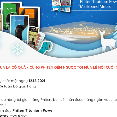
 MUA LÀ CÓ QUÀ - CÙNG PHITEN ĐẾM NGƯỢC TỚI MÙA LỄ HỘI CUỐI N
y nhất một ngày
12.12.2021
2%
toàn bộ gian hàng
 mua hàng tại gian hàng Phiten, bạn sẽ nhận được hàng ngàn vouch
như:
iảm đau
Phiten Titanium Power
Metax
thời trang