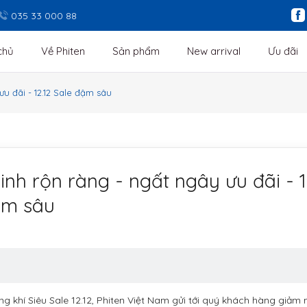
035 33 000 88
chủ
Về Phiten
Sản phẩm
New arrival
Ưu đãi
u đãi - 12.12 Sale đậm sâu
inh rộn ràng - ngất ngây ưu đãi - 1
ậm sâu
 khí Siêu Sale 12.12, Phiten Việt Nam gửi tới quý khách hàng giảm 