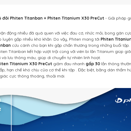
 đôi Phiten Titanban + Phiten Titanium X30 PreCut
- Giải pháp g
vận động nhiều đã quá quen với việc đau cơ, nhức mỏi, bong gân cực
p luyện gặp nhiều khó khăn. Do vậy, Phiten mang tới
Phiten Titani
anban
cứu cánh cho bạn khi gặp chấn thương trong những buổi tập.
ten Titanban kết hợp vượt trội cùng với viên bi lăn Titanium giúp gi
và lưu thông máu, giúp di chuyển tự nhiên linh hoạt.
iten Titanium X30 PreCut
giảm đau nhanh
gấp 30
lần thông thườn
p, hạn chế khó chịu của cơ thể khi tập . Đặc biệt, băng dán thấm h
giác cực thông thoáng, thoải mái.