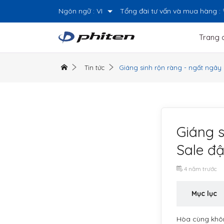
Ngôn ngữ :
VI
Tổng đài tư vấn và mua hàng :
Trang 
Tin tức
Giáng sinh rộn ràng - ngất ngây ư
Giáng s
Sale đ
4 năm trước
Mục lục
Hòa cùng không