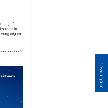
g riêng của
ẩm chính là
ẻ trung đầy cá
những người sở
ƯU ĐÃI THÁNG 8