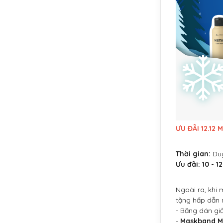
ƯU ĐÃI 12.12
Thời gian:
Du
Ưu đãi:
10 - 1
Ngoài ra, khi
tặng hấp dẫn 
- Băng dán g
-
Maskband 