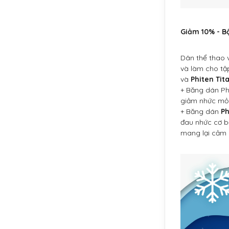
Giảm 10% - Bộ
Dân thể thao 
và làm cho tậ
và
Phiten Tit
+ Băng dán Phi
giảm nhức mỏi 
+ Băng dán
Ph
đau nhức cơ bắ
mang lại cảm 