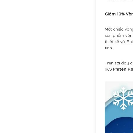
Giảm 10% Vòn
Một chiếc vòng
sản phẩm vòn
thiết kế vải P
tính.
Trên sợi dây c
hữu
Phiten Ra