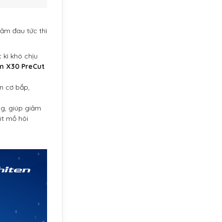
iảm đau tức thì
 kì khó chịu
um X30 PreCut
ãn cơ bắp,
g, giúp giảm
út mồ hôi