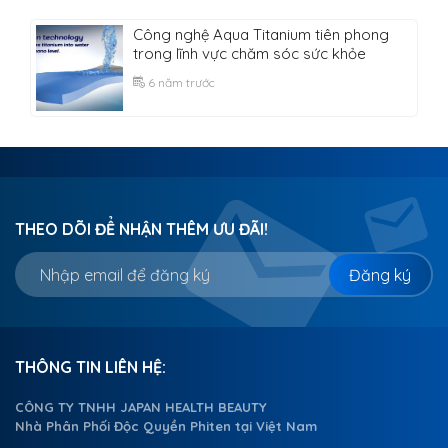
Công nghệ Aqua Titanium tiên phong
trong lĩnh vực chăm sóc sức khỏe
6 năm trước
THEO DÕI ĐỂ NHẬN THÊM ƯU ĐÃI!
Đăng ký
THÔNG TIN LIÊN HỆ:
CÔNG TY TNHH JAPAN HEALTH BEAUTY
Nhà Phân Phối Độc Quyền Phiten tại Việt Nam