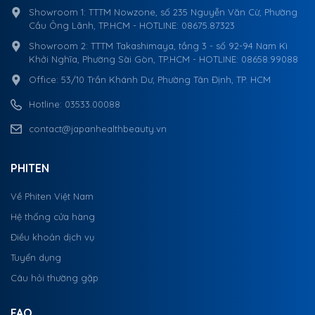
Showroom 1: TTTM Nowzone, số 235 Nguyễn Văn Cừ, Phường
Cầu Ông Lãnh, TP.HCM - HOTLINE: 08675.87323
Showroom 2: TTTM Takashimaya, tầng 3 - số 92-94 Nam Kì
Khởi Nghĩa, Phường Sài Gòn, TP.HCM - HOTLINE: 08658.99088
Office: 53/10 Trần Khánh Dư, Phường Tân Định, TP. HCM
Hotline: 03533.00088
contact@japanhealthbeauty.vn
PHITEN
Về Phiten Việt Nam
Hệ thống cửa hàng
Điều khoản dịch vụ
Tuyển dụng
Câu hỏi thường gặp
FAQ