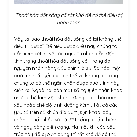
Thoái hóa đốt sống cổ rất khó để có thể điều trị
hoàn toàn
Vậy tại sao thoái hóa đốt sống cổ lại không thể
điều trị được? Để hiểu được điều này chúng ta
cần xem xét lại về các nguyên nhân dẫn đến
tình trạng thoái hóa đốt sống cổ. Trong đó
nguyên nhân hàng đầu chính là sự lão hóa, một
quá trình tất yếu của cơ thể và không ai trong
chúng ta có thể ngăn chặn được quá trình này
diễn ra. Ngoài ra, còn một số nguyên nhân khác
như tư thế làm việc không đúng, các thói quen
xấu hoặc chế độ dinh dưỡng kém,.. Tất cả các
yếu tố trên sẽ khiến đĩa đệm, sụn khớp, dây
chằng, chất nhầy và cả đốt sống bị tổn thương
và ngày càng biến dạng. Mà một khi các cấu
trúc này đã bị biến dạng thì rất khó để có thể