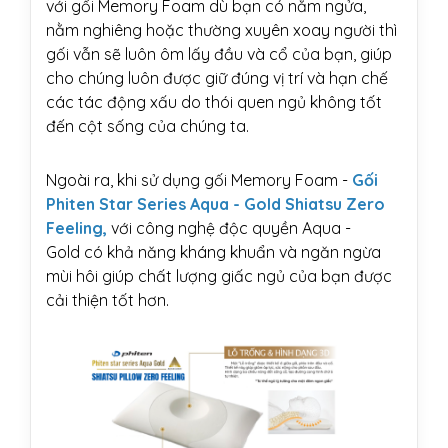
với gối Memory Foam dù bạn có nằm ngửa,
nằm nghiêng hoặc thường xuyên xoay người thì
gối vẫn sẽ luôn ôm lấy đầu và cổ của bạn, giúp
cho chúng luôn được giữ đúng vị trí và hạn chế
các tác động xấu do thói quen ngủ không tốt
đến cột sống của chúng ta.
Ngoài ra, khi sử dụng gối Memory Foam -
Gối
Phiten Star Series Aqua - Gold Shiatsu Zero
Feeling
,
với công nghệ độc quyền Aqua -
Gold có khả năng kháng khuẩn và ngăn ngừa
mùi hôi giúp chất lượng giấc ngủ của bạn được
cải thiện tốt hơn.