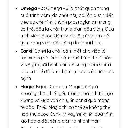
Omega - 3:
Omega - 3 là chất quan trọng
quá trình viêm, do chất này có liên quan đến
việc ức chế hình thành prostaglandin trong
cơ thể, đây là chất trung gian gây viêm. Quá
trình viêm được kiểm soát sẽ giúp bạn chế
tình trạng viêm đốt sống do thoái hóa.
Canxi
: Canxi là chất cần thiết cho việc tái
tạo xương và làm chậm quá trình thoái hóa.
Vì vậy, người bệnh cần bổ sung thêm Canxi
cho cơ thể để làm chậm lại các diễn tiến của
bệnh.
Magie
: Ngoài Canxi thì Magie cũng là
khoáng chất thiết yếu trong quá tình tái tạo
xương và việc vận chuyển canxi qua màng
tế bào. Thiếu Magie thì cơ thể sẽ không thể
hấp thu được Canxi, vì vậy sẽ khiến quá trình
lão hóa ở đốt sống diễn ra nhanh hơn.