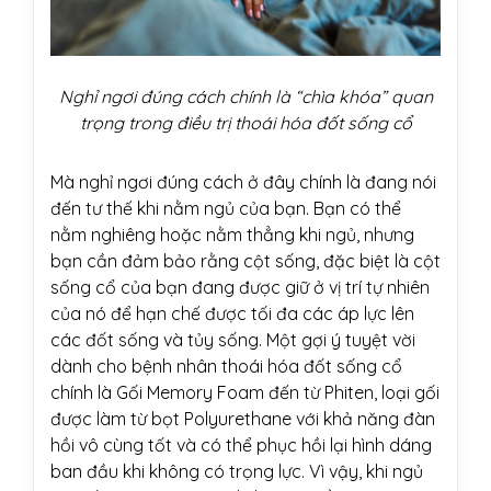
Nghỉ ngơi đúng cách chính là “chìa khóa” quan
trọng trong điều trị thoái hóa đốt sống cổ
Mà nghỉ ngơi đúng cách ở đây chính là đang nói
đến tư thế khi nằm ngủ của bạn. Bạn có thể
nằm nghiêng hoặc nằm thẳng khi ngủ, nhưng
bạn cần đảm bảo rằng cột sống, đặc biệt là cột
sống cổ của bạn đang được giữ ở vị trí tự nhiên
của nó để hạn chế được tối đa các áp lực lên
các đốt sống và tủy sống. Một gợi ý tuyệt vời
dành cho bệnh nhân thoái hóa đốt sống cổ
chính là Gối Memory Foam đến từ Phiten, loại gối
được làm từ bọt Polyurethane với khả năng đàn
hồi vô cùng tốt và có thể phục hồi lại hình dáng
ban đầu khi không có trọng lực. Vì vậy, khi ngủ