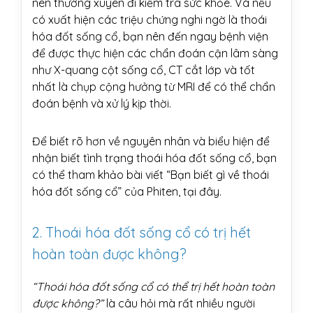
nên thường xuyên đi kiểm tra sức khỏe. Và nếu
có xuất hiện các triệu chứng nghi ngờ là thoái
hóa đốt sống cổ, bạn nên đến ngay bệnh viện
để được thực hiện các chẩn đoán cận lâm sàng
như X-quang cột sống cổ, CT cắt lớp và tốt
nhất là chụp cộng hưởng từ MRI để có thể chẩn
đoán bệnh và xử lý kịp thời.
Để biết rõ hơn về nguyên nhân và biểu hiện để
nhận biết tình trạng thoái hóa đốt sống cổ, bạn
có thể tham khảo bài viết “Bạn biết gì về thoái
hóa đốt sống cổ” của Phiten,
tại đây.
2. Thoái hóa đốt sống cổ có trị hết
hoàn toàn được không?
“Thoái hóa đốt sống cổ có thể trị hết hoàn toàn
được không?”
là câu hỏi mà rất nhiều người