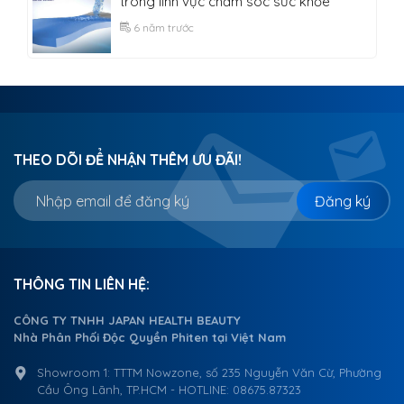
trong lĩnh vực chăm sóc sức khỏe
6 năm trước
THEO DÕI ĐỂ NHẬN THÊM ƯU ĐÃI!
Đăng ký
THÔNG TIN LIÊN HỆ:
CÔNG TY TNHH JAPAN HEALTH BEAUTY
Nhà Phân Phối Độc Quyền Phiten tại Việt Nam
Showroom 1: TTTM Nowzone, số 235 Nguyễn Văn Cừ, Phường
Cầu Ông Lãnh, TP.HCM - HOTLINE: 08675.87323