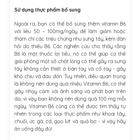
Sử dụng thực phẩm bổ sung
Ngoài ra, bạn có thể bổ sung thêm vitamin B6
với liều 50 – 100mg/ngày để làm giảm hoặc
thậm chí các triệu chứng như sưng tấy, kém đàn
hồi do thiếu B6. Các nghiên cứu cho thấy rằng
B6 là một thuốc lợi tiểu, nó có thể giúp cơ thể
giải phóng một số chất lỏng có thể gây ra sưng
tấy không cần thiết ở bàn tay và cổ tay - gây
khó chịu và đau đớn. Tuy nhiên, điều quan trọng
là không nên dùng quá nhiều Vitamin B6, có thể
gây nhạy cảm với ánh sáng và phát ban trên
da, vì vậy bạn không nên dùng quá 100 mg mỗi
ngày. Vitamin B6 cũng có thể được tìm thấy tự
nhiên trong các loại thực phẩm như khoai tây,
chuối, ức gà, cá, gạo lứt và quả bơ - vì vậy hãy
ăn uống đầy đủ!