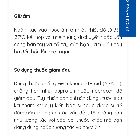
ƯU ĐÃI THÁNG 8
Giữ ấm
Ngâm tay vào nước ấm ở nhiệt nhiệt độ từ 33 -
37°C, kết hợp với nhẹ nhàng di chuyển hoặc uốn
cong bàn tay và cổ tay của bạn. Làm điều này
ba đến bốn lần một ngày.
Sử dụng thuốc giảm đau
Dùng thuốc chống viêm không steroid (NSAID ),
chẳng hạn như ibuprofen hoặc naproxen để
giảm đau. Tuy nhiên bạn chỉ nên dùng thuốc sau
khi tham khảo ý kiến ​​bác sĩ hoặc dược sĩ để
đảm bảo không có các vấn đề y tế, chẳng hạn
như tương tác với các loại thuốc khác mà bạn
đang dùng hoặc tương tác với thức ăn.