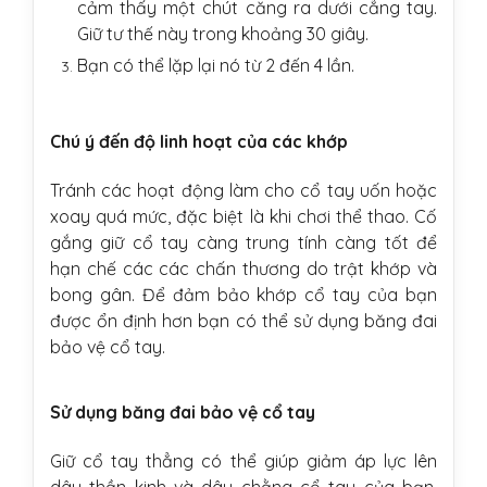
cảm thấy một chút căng ra dưới cẳng tay.
Giữ tư thế này trong khoảng 30 giây.
Bạn có thể lặp lại nó từ 2 đến 4 lần.
Chú ý đến độ linh hoạt của các khớp
Tránh các hoạt động làm cho cổ tay uốn hoặc
xoay quá mức, đặc biệt là khi chơi thể thao. Cố
gắng giữ cổ tay càng trung tính càng tốt để
hạn chế các các chấn thương do trật khớp và
bong gân. Để đảm bảo khớp cổ tay của bạn
được ổn định hơn bạn có thể sử dụng băng đai
bảo vệ cổ tay.
Sử dụng băng đai bảo vệ cổ tay
Giữ cổ tay thẳng có thể giúp giảm áp lực lên
dây thần kinh và dây chằng cổ tay của bạn.