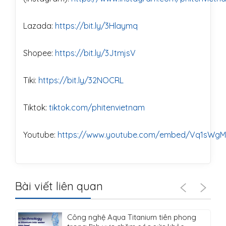
Lazada:
https://bit.ly/3Hlaymq
Shopee:
https://bit.ly/3JtmjsV
Tiki:
https://bit.ly/32NOCRL
Tiktok:
tiktok.com/phitenvietnam
Youtube:
https://www.youtube.com/embed/Vq1sWgM
Bài viết liên quan
Công nghệ Aqua Titanium tiên phong