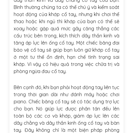
Bình thường chúng ta có thể chú ý và kiểm soát
hoạt động của khớp cổ tay, nhưng khi chơi thể
thao hoặc khi ngủ thì khớp của bạn có thể sẽ
xoay hoặc gập quá mức gây căng thẳng các
cấu trúc bên trong, kích thích dây thần kinh và
tăng áp lực lên ống cổ tay. Một chiếc băng đai
bảo vệ cổ tay sẽ giúp bạn luôn giữ khớp cổ tay
ở một tư thế ổn định, hạn chế tình trạng sai
khớp. Vì vậy có hiệu quả trong việc chữa trị và
phòng ngừa đau cổ tay.
Bên cạnh đó, khi bạn phải hoạt động tay liên tục
trong thời gian dài như đánh máy hoặc chơi
piano. Chiếc băng cổ tay sẽ có tác dụng trợ lực
cho bạn. Nó giúp lực được phân tán đều lên
toàn bộ các cơ và khớp, giảm áp lực lên các
dây chằng và dây thần kinh ống cổ tay và bàn
tay. Đây không chỉ là một biện pháp phòng