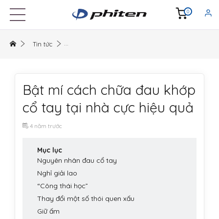
0
Tin tức
Bật mí cách chữa đau khớp
cổ tay tại nhà cực hiệu quả
4 năm trước
Mục lục
Nguyên nhân đau cổ tay
Nghỉ giải lao
“Công thái học”
Thay đổi một số thói quen xấu
Giữ ấm