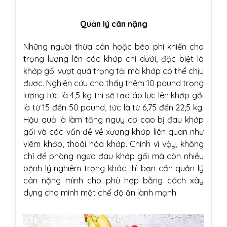
Quản lý cân nặng
Những người thừa cân hoặc béo phì khiến cho
trọng lượng lên các khớp chi dưới, đặc biệt là
khớp gối vượt quá trọng tải mà khớp có thể chịu
được. Nghiên cứu cho thấy thêm 10 pound trọng
lượng tức là 4,5 kg thì sẽ tạo áp lực lên khớp gối
là từ 15 đến 50 pound, tức là từ 6,75 đến 22,5 kg.
Hậu quả là làm tăng nguy cơ cao bị đau khớp
gối và các vấn đề về xương khớp liên quan như
viêm khớp, thoái hóa khớp. Chính vì vậy, không
chỉ để phòng ngừa đau khớp gối mà còn nhiều
bệnh lý nghiêm trọng khác thì bạn cần quản lý
cân nặng mình cho phù hợp bằng cách xây
dựng cho mình một chế độ ăn lành mạnh.