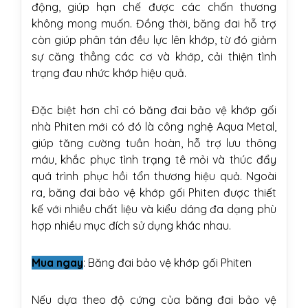
động, giúp hạn chế được các chấn thương
không mong muốn. Đồng thời, băng đai hỗ trợ
còn giúp phân tán đều lực lên khớp, từ đó giảm
sự căng thẳng các cơ và khớp, cải thiện tình
trạng đau nhức khớp hiệu quả.
Đặc biệt hơn chỉ có băng đai bảo vệ khớp gối
nhà Phiten mới có đó là
công nghệ Aqua Metal
,
giúp tăng cường tuần hoàn, hỗ trợ lưu thông
máu, khắc phục tình trạng tê mỏi và thúc đẩy
quá trình phục hồi tổn thương hiệu quả. Ngoài
ra, băng đai bảo vệ khớp gối Phiten được thiết
kế với nhiều chất liệu và kiểu dáng đa dạng phù
hợp nhiều mục đích sử dụng khác nhau.
Mua ngay
:
Băng đai bảo vệ khớp gối Phiten
Nếu dựa theo độ cứng của băng đai bảo vệ