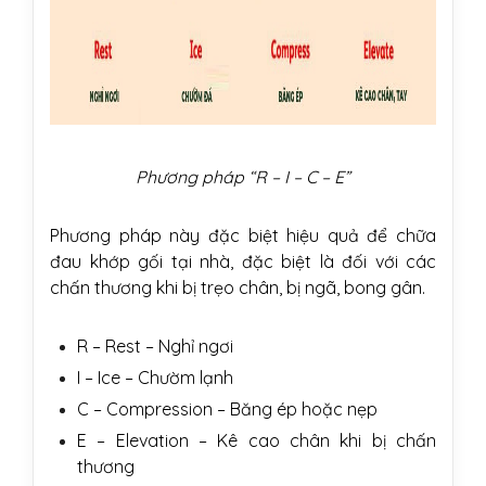
Phương pháp “R – I – C – E”
Phương pháp này đặc biệt hiệu quả để chữa
đau khớp gối tại nhà, đặc biệt là đối với các
chấn thương khi bị trẹo chân, bị ngã, bong gân.
R – Rest – Nghỉ ngơi
I – Ice – Chườm lạnh
C – Compression – Băng ép hoặc nẹp
E – Elevation – Kê cao chân khi bị chấn
thương