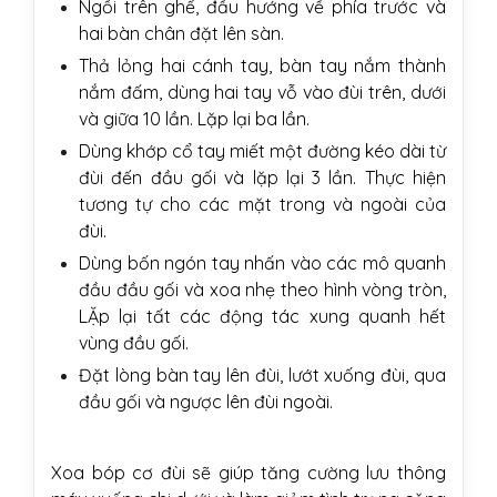
Ngồi trên ghế, đầu hướng về phía trước và
hai bàn chân đặt lên sàn.
Thả lỏng hai cánh tay, bàn tay nắm thành
nắm đấm, dùng hai tay vỗ vào đùi trên, dưới
và giữa 10 lần. Lặp lại ba lần.
Dùng khớp cổ tay miết một đường kéo dài từ
đùi đến đầu gối và lặp lại 3 lần. Thực hiện
tương tự cho các mặt trong và ngoài của
đùi.
Dùng bốn ngón tay nhấn vào các mô quanh
đầu đầu gối và xoa nhẹ theo hình vòng tròn,
LẶp lại tất các động tác xung quanh hết
vùng đầu gối.
Đặt lòng bàn tay lên đùi, lướt xuống đùi, qua
đầu gối và ngược lên đùi ngoài.
Xoa bóp cơ đùi sẽ giúp tăng cường lưu thông