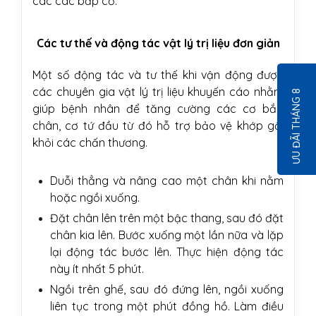
các các bắp cơ.
Các tư thế và động tác vật lý trị liệu đơn giản
Một số động tác và tư thế khi vận động được
các chuyên gia vật lý trị liệu khuyến cáo nhằm
ƯU ĐÃI THÁNG 8
giúp bệnh nhân để tăng cường các cơ bắp
chân, cơ tứ đầu từ đó hỗ trợ bảo vệ khớp gối
khỏi các chấn thương.
Duỗi thẳng và nâng cao một chân khi nằm
hoặc ngồi xuống.
Đặt chân lên trên một bậc thang, sau đó đặt
chân kia lên. Bước xuống một lần nữa và lặp
lại động tác bước lên. Thực hiện động tác
này ít nhất 5 phút.
Ngồi trên ghế, sau đó đứng lên, ngồi xuống
liên tục trong một phút đồng hồ. Làm điều