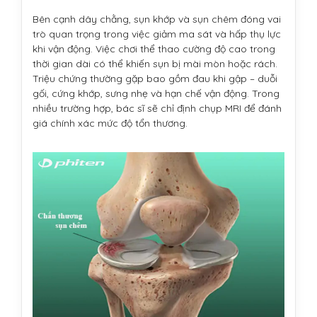
Bên cạnh dây chằng, sụn khớp và sụn chêm đóng vai
trò quan trọng trong việc giảm ma sát và hấp thụ lực
khi vận động. Việc chơi thể thao cường độ cao trong
thời gian dài có thể khiến sụn bị mài mòn hoặc rách.
Triệu chứng thường gặp bao gồm đau khi gập – duỗi
gối, cứng khớp, sưng nhẹ và hạn chế vận động. Trong
nhiều trường hợp, bác sĩ sẽ chỉ định chụp MRI để đánh
giá chính xác mức độ tổn thương.