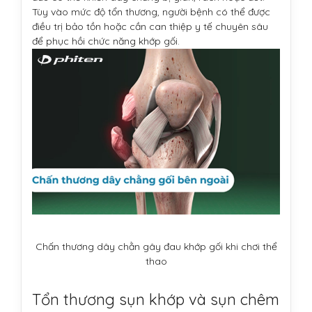
Tùy vào mức độ tổn thương, người bệnh có thể được
điều trị bảo tồn hoặc cần can thiệp y tế chuyên sâu
để phục hồi chức năng khớp gối.
Chấn thương dây chằn gây đau khớp gối khi chơi thể
thao
Tổn thương sụn khớp và sụn chêm