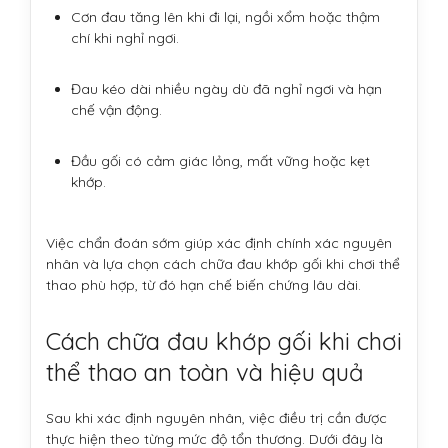
Cơn đau tăng lên khi đi lại, ngồi xổm hoặc thậm
chí khi nghỉ ngơi.
Đau kéo dài nhiều ngày dù đã nghỉ ngơi và hạn
chế vận động.
Đầu gối có cảm giác lỏng, mất vững hoặc kẹt
khớp.
Việc chẩn đoán sớm giúp xác định chính xác nguyên
nhân và lựa chọn cách chữa đau khớp gối khi chơi thể
thao phù hợp, từ đó hạn chế biến chứng lâu dài.
Cách chữa đau khớp gối khi chơi
thể thao an toàn và hiệu quả
Sau khi xác định nguyên nhân, việc điều trị cần được
thực hiện theo từng mức độ tổn thương. Dưới đây là