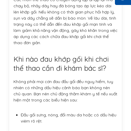
chạy bộ, nhảy dây hay đá bóng tạo áp lực kéo dài
lên khớp gối. Nếu không có thời gian phục hồi hợp lý,
sụn và dây chằng sẽ dần bị bào mòn. Về lâu dài, tình
trạng này có thể dẫn đến đau khớp gối mạn tính và
làm giảm khả năng vận động, gây khó khăn trong việc
áp dụng các cách chữa đau khớp gối khi chơi thể
thao đơn giản.
Khi nào đau khớp gối khi chơi
thể thao cần đi khám bác sĩ?
Không phải mọi cơn đau đầu gối đều nguy hiểm, tuy
nhiên có những dấu hiệu cảnh báo bạn không nên
chủ quan. Bạn nên chủ động thăm khám y tế nếu xuất
hiện một trong các biểu hiện sau:
Đầu gối sưng, nóng, đổi màu da hoặc có dấu hiệu
viêm rõ rệt.