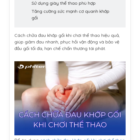
Sử dụng giày thể thao phù hợp
Tăng cường sức mạnh cơ quanh khớp
gối
Cách chữa đau khớp gối khi chơi thể thao hiệu quả,
giúp giảm đau nhanh, phục hồi vận động và bảo vệ
đầu gối tối đa, hạn chế chấn thương tái phát.