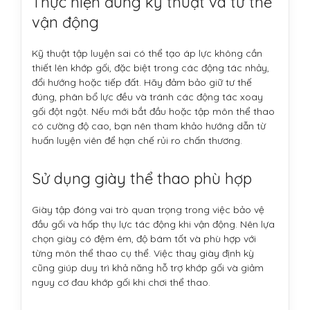
Thực hiện đúng kỹ thuật và tư thế
vận động
Kỹ thuật tập luyện sai có thể tạo áp lực không cần
thiết lên khớp gối, đặc biệt trong các động tác nhảy,
đổi hướng hoặc tiếp đất. Hãy đảm bảo giữ tư thế
đúng, phân bổ lực đều và tránh các động tác xoay
gối đột ngột. Nếu mới bắt đầu hoặc tập môn thể thao
có cường độ cao, bạn nên tham khảo hướng dẫn từ
huấn luyện viên để hạn chế rủi ro chấn thương.
Sử dụng giày thể thao phù hợp
Giày tập đóng vai trò quan trọng trong việc bảo vệ
đầu gối và hấp thụ lực tác động khi vận động. Nên lựa
chọn giày có đệm êm, độ bám tốt và phù hợp với
từng môn thể thao cụ thể. Việc thay giày định kỳ
cũng giúp duy trì khả năng hỗ trợ khớp gối và giảm
nguy cơ đau khớp gối khi chơi thể thao.