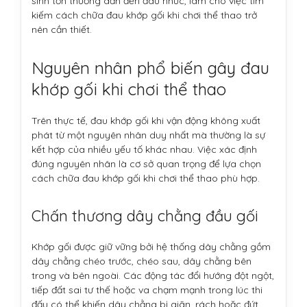
sinh tổn thương dẫn đến đau nhức, làm cho việc tìm
kiếm cách chữa đau khớp gối khi chơi thể thao trở
nên cần thiết.
Nguyên nhân phổ biến gây đau
khớp gối khi chơi thể thao
Trên thực tế, đau khớp gối khi vận động không xuất
phát từ một nguyên nhân duy nhất mà thường là sự
kết hợp của nhiều yếu tố khác nhau. Việc xác định
đúng nguyên nhân là cơ sở quan trọng để lựa chọn
cách chữa đau khớp gối khi chơi thể thao phù hợp.
Chấn thương dây chằng đầu gối
Khớp gối được giữ vững bởi hệ thống dây chằng gồm
dây chằng chéo trước, chéo sau, dây chằng bên
trong và bên ngoài. Các động tác đổi hướng đột ngột,
tiếp đất sai tư thế hoặc va chạm mạnh trong lúc thi
đấu có thể khiến dây chằng bị giãn, rách hoặc đứt.