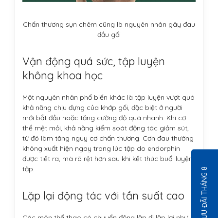
Chấn thương sụn chêm cũng là nguyên nhân gây đau
đầu gối
Vận động quá sức, tập luyện
không khoa học
Một nguyên nhân phổ biến khác là tập luyện vượt quá
khả năng chịu đựng của khớp gối, đặc biệt ở người
mới bắt đầu hoặc tăng cường độ quá nhanh. Khi cơ
thể mệt mỏi, khả năng kiểm soát động tác giảm sút,
từ đó làm tăng nguy cơ chấn thương. Cơn đau thường
không xuất hiện ngay trong lúc tập do endorphin
được tiết ra, mà rõ rệt hơn sau khi kết thúc buổi luyện
tập.
ƯU ĐÃI THÁNG 8
Lặp lại động tác với tần suất cao
Các môn thể thao có chuyển động lặp đi lặp lại như