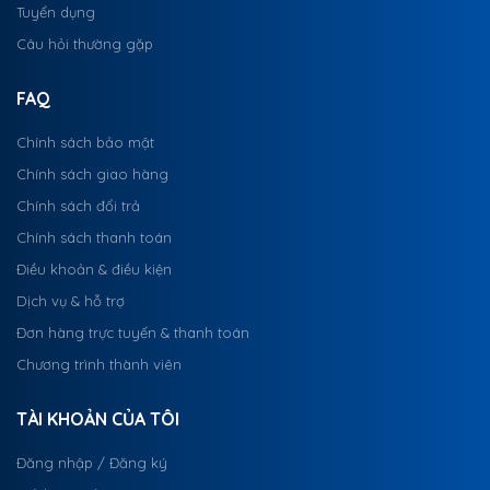
Tuyển dụng
Câu hỏi thường gặp
FAQ
Chính sách bảo mật
Chính sách giao hàng
Chính sách đổi trả
Chính sách thanh toán
Điều khoản & điều kiện
Dịch vụ & hỗ trợ
Đơn hàng trực tuyến & thanh toán
Chương trình thành viên
TÀI KHOẢN CỦA TÔI
Đăng nhập / Đăng ký