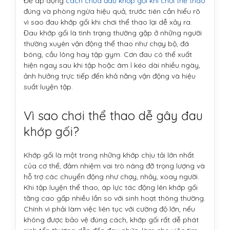
Để áp dụng
cách chữa đau khớp gối khi chơi thể thao
đúng và phòng ngừa hiệu quả, trước tiên cần hiểu rõ
vì sao đau khớp gối khi chơi thể thao lại dễ xảy ra.
Đau khớp gối là tình trạng thường gặp ở những người
thường xuyên vận động thể thao như chạy bộ, đá
bóng, cầu lông hay tập gym. Cơn đau có thể xuất
hiện ngay sau khi tập hoặc âm ỉ kéo dài nhiều ngày,
ảnh hưởng trực tiếp đến khả năng vận động và hiệu
suất luyện tập.
Vì sao chơi thể thao dễ gây đau
khớp gối?
Khớp gối là một trong những khớp chịu tải lớn nhất
của cơ thể, đảm nhiệm vai trò nâng đỡ trọng lượng và
hỗ trợ các chuyển động như chạy, nhảy, xoay người.
Khi tập luyện thể thao, áp lực tác động lên khớp gối
tăng cao gấp nhiều lần so với sinh hoạt thông thường.
Chính vì phải làm việc liên tục với cường độ lớn, nếu
không được bảo vệ đúng cách, khớp gối rất dễ phát