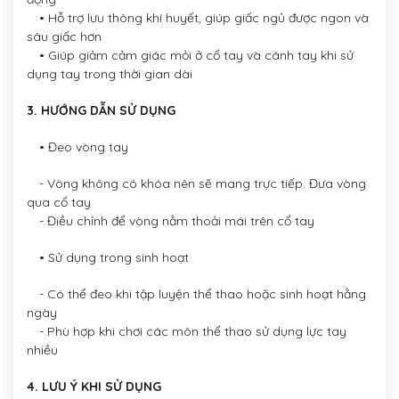
• Hỗ trợ lưu thông khí huyết, giúp giấc ngủ được ngon và
sâu giấc hơn
• Giúp giảm cảm giác mỏi ở cổ tay và cánh tay khi sử
dụng tay trong thời gian dài
3. HƯỚNG DẪN SỬ DỤNG
• Đeo vòng tay
- Vòng không có khóa nên sẽ mang trực tiếp. Đưa vòng
qua cổ tay
- Điều chỉnh để vòng nằm thoải mái trên cổ tay
• Sử dụng trong sinh hoạt
- Có thể đeo khi tập luyện thể thao hoặc sinh hoạt hằng
ngày
- Phù hợp khi chơi các môn thể thao sử dụng lực tay
nhiều
4. LƯU Ý KHI SỬ DỤNG