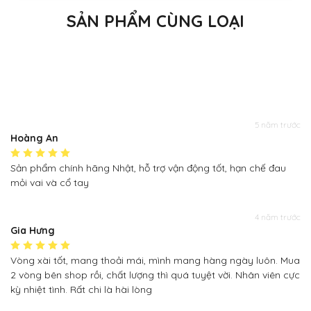
SẢN PHẨM CÙNG LOẠI
5 năm trước
Hoàng An
Sản phẩm chính hãng Nhật, hỗ trợ vận động tốt, hạn chế đau
mỏi vai và cổ tay
4 năm trước
Gia Hưng
Vòng xài tốt, mang thoải mái, mình mang hàng ngày luôn. Mua
2 vòng bên shop rồi, chất lượng thì quá tuyệt vời. Nhân viên cực
kỳ nhiệt tình. Rất chi là hài lòng