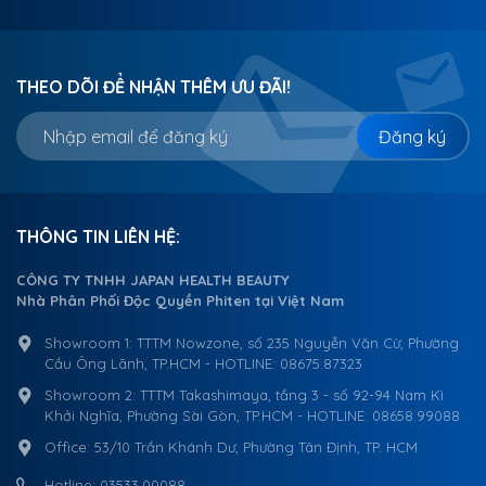
THEO DÕI ĐỂ NHẬN THÊM ƯU ĐÃI!
Đăng ký
THÔNG TIN LIÊN HỆ:
CÔNG TY TNHH JAPAN HEALTH BEAUTY
Nhà Phân Phối Độc Quyền Phiten tại Việt Nam
Showroom 1: TTTM Nowzone, số 235 Nguyễn Văn Cừ, Phường
Cầu Ông Lãnh, TP.HCM - HOTLINE: 08675.87323
Showroom 2: TTTM Takashimaya, tầng 3 - số 92-94 Nam Kì
Khởi Nghĩa, Phường Sài Gòn, TP.HCM - HOTLINE: 08658.99088
Office: 53/10 Trần Khánh Dư, Phường Tân Định, TP. HCM
Hotline: 03533.00088