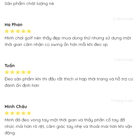
Sản phẩm chât lượng nè.
2 năm trước
Ha Phan
Mình chơi golf nên thấy đẹp mua dùng thử nhưng sử dụng một
thời gian cảm nhận cú swing ổn hơn mỗi khi đeo sp
1 năm trước
Tuấn
Đeo sản phẩm khi thi đấu rất thích vì hợp thời trang và hỗ trợ cú
đánh ổn định hơn
7 tháng trước
Minh Châu
Mình đã đeo vòng tay một thời gian và thấy phần cổ tay đỡ
nhức mỏi hơn rõ rệt, cảm giác tay nhẹ và thoải mái hơn khi vận
động.