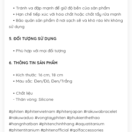
• Tránh va đập mạnh để giữ độ bền của sản phẩm
• Hạn chế tiếp xúc với hóa chất hoặc chất tẩy rửa mạnh
• Bảo quản sản phẩm ở nơi sạch sẽ và khô ráo khi không
sử dụng
5. ĐỐI TƯỢNG SỬ DỤNG
• Phù hợp với mọi đối tượng
6. THÔNG TIN SẢN PHẨM
• Kích thước: 16 cm, 18 cm
• Màu sắc: Đen/Đỏ, Đen/Trắng
• Chất liệu
- Thân vòng: Silicone
#phiten #phitenvietnam #phitenjapan #rakuwabracelet
#rakuwaduo #vongtayphiten #phukienthethao
#hangnhatban #phitenchinhhang #aquatitanium
#phitentitanium #phitenofficial #golfaccessories