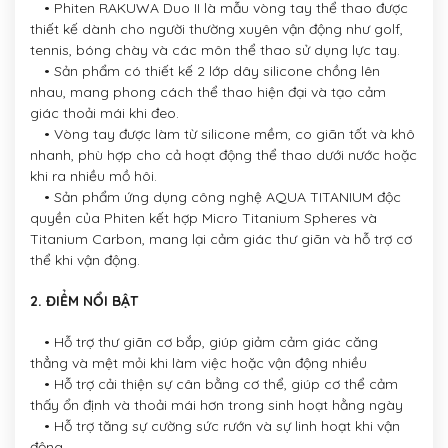
• Phiten RAKUWA Duo II là mẫu vòng tay thể thao được
thiết kế dành cho người thường xuyên vận động như golf,
tennis, bóng chày và các môn thể thao sử dụng lực tay.
• Sản phẩm có thiết kế 2 lớp dây silicone chồng lên
nhau, mang phong cách thể thao hiện đại và tạo cảm
giác thoải mái khi đeo.
• Vòng tay được làm từ silicone mềm, co giãn tốt và khô
nhanh, phù hợp cho cả hoạt động thể thao dưới nước hoặc
khi ra nhiều mồ hôi.
• Sản phẩm ứng dụng công nghệ AQUA TITANIUM độc
quyền của Phiten kết hợp Micro Titanium Spheres và
Titanium Carbon, mang lại cảm giác thư giãn và hỗ trợ cơ
thể khi vận động.
2. ĐIỂM NỔI BẬT
• Hỗ trợ thư giãn cơ bắp, giúp giảm cảm giác căng
thẳng và mệt mỏi khi làm việc hoặc vận động nhiều
• Hỗ trợ cải thiện sự cân bằng cơ thể, giúp cơ thể cảm
thấy ổn định và thoải mái hơn trong sinh hoạt hằng ngày
• Hỗ trợ tăng sự cường sức rướn và sự linh hoạt khi vận
động