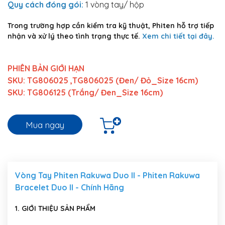
Quy cách đóng gói:
1 vòng tay/ hộp
Trong trường hợp cần kiểm tra kỹ thuật, Phiten hỗ trợ tiếp
nhận và xử lý theo tình trạng thực tế.
Xem chi tiết tại đây.
PHIÊN BẢN GIỚI HẠN
SKU: TG806025 ,TG806025 (Đen/ Đỏ_Size 16cm)
SKU: TG806125 (Trắng/ Đen_Size 16cm)
Mua ngay
Vòng Tay Phiten Rakuwa Duo II - Phiten Rakuwa
Bracelet Duo II - Chính Hãng
1. GIỚI THIỆU SẢN PHẨM