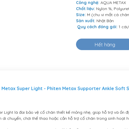
Công nghệ:
AQUA METAX
Chất liệu:
Nylon %, Polyur
Size:
M (chu vi mắt cá chân
Sản xuất:
Nhật Bản
Quy cách đóng gói:
1 cái
Hết hàng
 Metax Super Light - Phiten Metax Supporter Ankle Soft S
 Light là đai bảo vệ cổ chân thiết kế mỏng nhẹ, giúp hỗ trợ và ổn đ
di chuyển, chơi thể thao hoặc cần hỗ trợ cổ chân trong sinh hoạt 