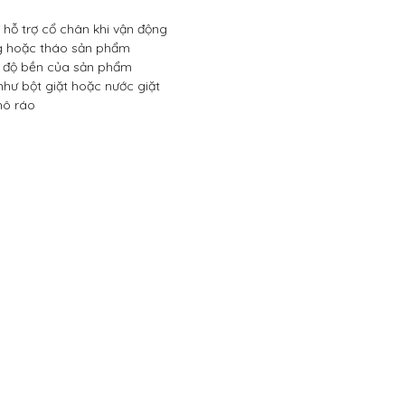
hỗ trợ cổ chân khi vận động
 hoặc tháo sản phẩm
 độ bền của sản phẩm
hư bột giặt hoặc nước giặt
hô ráo