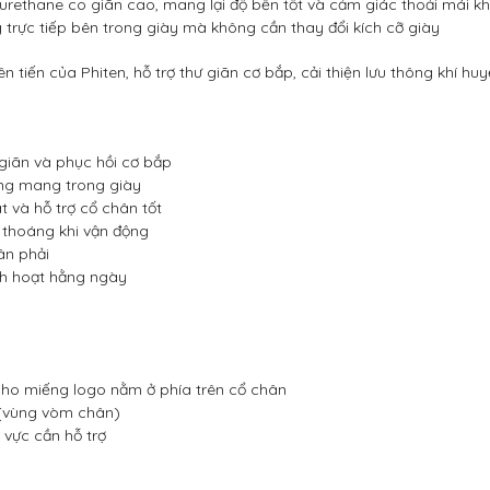
urethane co giãn cao, mang lại độ bền tốt và cảm giác thoải mái kh
rực tiếp bên trong giày mà không cần thay đổi kích cỡ giày
iến của Phiten, hỗ trợ thư giãn cơ bắp, cải thiện lưu thông khí huy
iãn và phục hồi cơ bắp
ng mang trong giày
 và hỗ trợ cổ chân tốt
 thoáng khi vận động
ân phải
nh hoạt hằng ngày
ho miếng logo nằm ở phía trên cổ chân
(vùng vòm chân)
 vực cần hỗ trợ