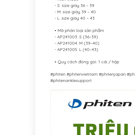
- S: size giày 36 – 39
- M: size giày 39 – 40
- L: size giày 40 – 43
• Mã phân loại sản phẩm
- AP241003: S (36–39)
- AP241004: M (39–40)
- AP241005: L (40–43)
• Quy cách đóng gói: 1 cái / hộp
#phiten #phitenvietnam #phitenjapan #p
#phitenanklesupport