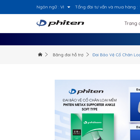
Ngôn ngữ :
VI
Tổng đài tư vấn và mua hàng :
Trang 
Băng đai hỗ trợ
Đai Bảo Vệ Cổ Chân Loại