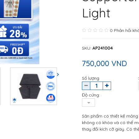
Light
0 Phản hồi kh
SKU
:
AP241004
750,000 VND
Số lượng
Độ cứng:
Sản phẩm có thiết kế mỏng và
không có khóa và có thể ma
thay đổi kích cỡ giày. Có t