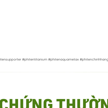
hitensupporter #phitentitanium #phitenaquametax #phitenchinhha