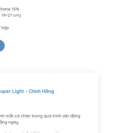
ethane 15%
 19~27 cm)
/ hộp
uper Light - Chính Hãng
ịnh mắt cá chân trong quá trình vận động.
hằng ngày