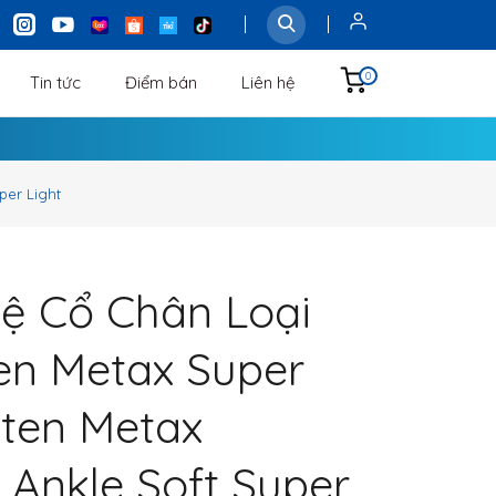
0
Tin tức
Điểm bán
Liên hệ
per Light
ệ Cổ Chân Loại
en Metax Super
iten Metax
 Ankle Soft Super