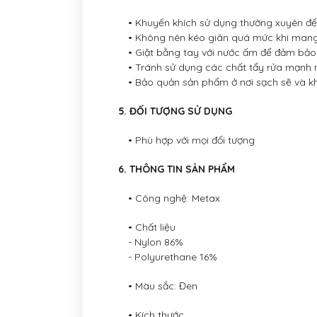
• Khuyến khích sử dụng thường xuyên để 
• Không nên kéo giãn quá mức khi mang
• Giặt bằng tay với nước ấm để đảm bảo
• Tránh sử dụng các chất tẩy rửa mạnh n
• Bảo quản sản phẩm ở nơi sạch sẽ và k
5. ĐỐI TƯỢNG SỬ DỤNG
• Phù hợp với mọi đối tượng
6. THÔNG TIN SẢN PHẨM
• Công nghệ: Metax
• Chất liệu
- Nylon 86%
- Polyurethane 16%
• Màu sắc: Đen
• Kích thước