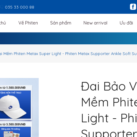
035 33 000 88
chủ
Về Phiten
Sản phẩm
New arrival
Ưu đãi
 Mềm Phiten Metax Super Light - Phiten Metax Supporter Ankle Soft Su
Đai Bảo V
Mềm Phit
Light - Ph
Supporter