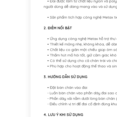
• Đai được làm từ chất liệu nylon và poly
người dùng dễ dàng mang vào và sử dụng t
• Sản phẩm tích hợp công nghệ Metax tiên t
2. ĐIỂM NỔI BẬT
• Ứng dụng công nghệ Metax hỗ trợ thư g
• Thiết kế mỏng nhẹ, không khóa, dễ dà
• Chất liệu co giãn một chiều giúp ôm sát
• Thấm hút mồ hôi tốt, giữ cảm giác khô
• Có thể sử dụng cho cả chân trái và ch
• Phù hợp cho hoạt động thể thao và si
3. HƯỚNG DẪN SỬ DỤNG
• Đặt bàn chân vào đai
- Luồn bàn chân vào phần dây đai sao c
- Phần dây vải nằm dưới lòng bàn chân 
- Điều chỉnh vị trí để đai cố định đúng khu
4. LƯU Ý KHI SỬ DỤNG