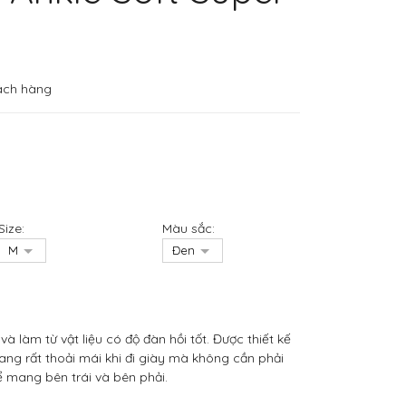
ách hàng
Size:
Màu sắc:
 làm từ vật liệu có độ đàn hồi tốt. Được thiết kế
ng rất thoải mái khi đi giày mà không cần phải
hể mang bên trái và bên phải.