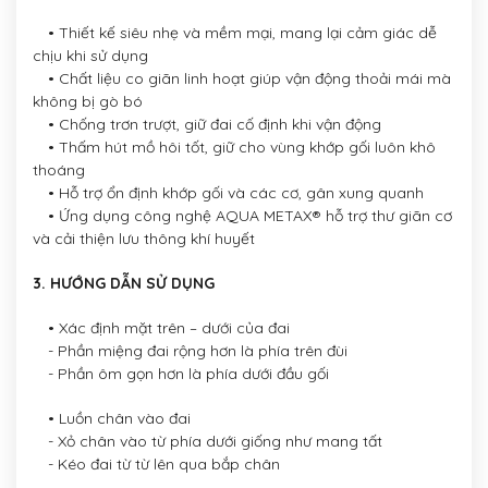
• Thiết kế siêu nhẹ và mềm mại, mang lại cảm giác dễ
chịu khi sử dụng
• Chất liệu co giãn linh hoạt giúp vận động thoải mái mà
không bị gò bó
• Chống trơn trượt, giữ đai cố định khi vận động
• Thấm hút mồ hôi tốt, giữ cho vùng khớp gối luôn khô
thoáng
• Hỗ trợ ổn định khớp gối và các cơ, gân xung quanh
• Ứng dụng công nghệ AQUA METAX® hỗ trợ thư giãn cơ
và cải thiện lưu thông khí huyết
3. HƯỚNG DẪN SỬ DỤNG
• Xác định mặt trên – dưới của đai
- Phần miệng đai rộng hơn là phía trên đùi
- Phần ôm gọn hơn là phía dưới đầu gối
• Luồn chân vào đai
- Xỏ chân vào từ phía dưới giống như mang tất
- Kéo đai từ từ lên qua bắp chân