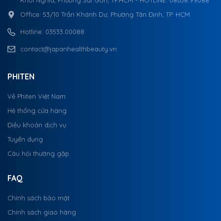
Khởi Nghĩa, Phường Sài Gòn, TP.HCM - HOTLINE: 08658.99088
Office: 53/10 Trần Khánh Dư, Phường Tân Định, TP. HCM
Hotline: 03533.00088
contact@japanhealthbeauty.vn
PHITEN
Về Phiten Việt Nam
Hệ thống cửa hàng
Điều khoản dịch vụ
Tuyển dụng
Câu hỏi thường gặp
FAQ
Chính sách bảo mật
Chính sách giao hàng