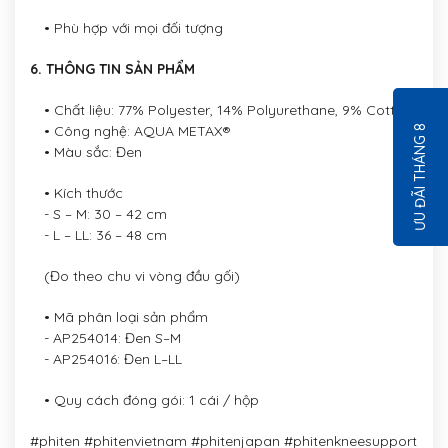
• Phù hợp với mọi đối tượng
6. THÔNG TIN SẢN PHẨM
• Chất liệu: 77% Polyester, 14% Polyurethane, 9% Cotton
• Công nghệ: AQUA METAX®
ƯU ĐÃI THÁNG 8
• Màu sắc: Đen
• Kích thước
- S – M: 30 – 42 cm
- L – LL: 36 – 48 cm
(Đo theo chu vi vòng đầu gối)
• Mã phân loại sản phẩm
- AP254014: Đen S–M
- AP254016: Đen L–LL
• Quy cách đóng gói: 1 cái / hộp
#phiten #phitenvietnam #phitenjapan #phitenkneesupport