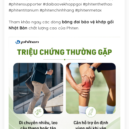
#phitensupporter #daibaovekhoppgoi #phitenthethao
#phitentitanium #phitenchinhhang #phitenmetax
Tham khảo ngay các dòng
băng đai bảo vệ khớp gối
Nhật Bản
chất lượng cao của Phiten.