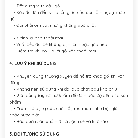
• Đặt đúng vị trí đầu gối
- Kéo đai lên đến khi phần giữa của đai nằm ngay khớp
gối
- Đai phải ôm sát nhưng không quá chặt
• Chỉnh lại cho thoải mái
- Vuốt đều đai để không bị nhăn hoặc gấp nếp
- Kiểm tra khi co – duỗi gối vẫn thoải mái
4. LƯU Ý KHI SỬ DỤNG
• Khuyên dùng thường xuyên để hỗ trợ khớp gối khi vận
động
• Không nên sử dụng khi đai quá chật gây khó chịu
• Giặt bằng tay với nước ấm để đảm bảo độ bền của sản
phẩm
• Tránh sử dụng các chất tẩy rửa mạnh như bột giặt
hoặc nước giặt
• Bảo quản sản phẩm ở nơi sạch sẽ và khô ráo
5. ĐỐI TƯỢNG SỬ DỤNG