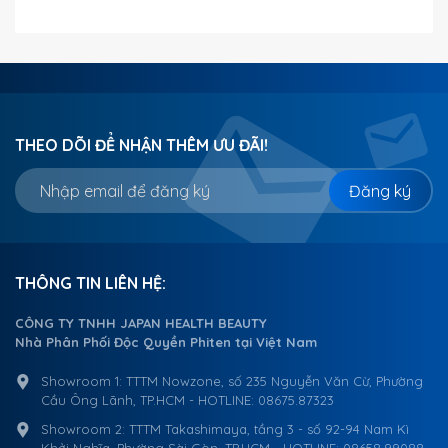
THEO DÕI ĐỂ NHẬN THÊM ƯU ĐÃI!
Đăng ký
THÔNG TIN LIÊN HỆ:
CÔNG TY TNHH JAPAN HEALTH BEAUTY
Nhà Phân Phối Độc Quyền Phiten tại Việt Nam
Showroom 1: TTTM Nowzone, số 235 Nguyễn Văn Cừ, Phường
Cầu Ông Lãnh, TP.HCM - HOTLINE: 08675.87323
Showroom 2: TTTM Takashimaya, tầng 3 - số 92-94 Nam Kì