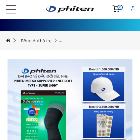
0
Băng đai hỗ trợ