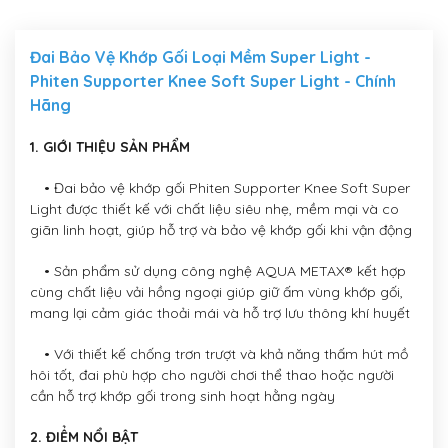
Đai Bảo Vệ Khớp Gối Loại Mềm Super Light -
Phiten Supporter Knee Soft Super Light - Chính
Hãng
1. GIỚI THIỆU SẢN PHẨM
• Đai bảo vệ khớp gối Phiten Supporter Knee Soft Super
Light được thiết kế với chất liệu siêu nhẹ, mềm mại và co
giãn linh hoạt, giúp hỗ trợ và bảo vệ khớp gối khi vận động
• Sản phẩm sử dụng công nghệ AQUA METAX® kết hợp
cùng chất liệu vải hồng ngoại giúp giữ ấm vùng khớp gối,
mang lại cảm giác thoải mái và hỗ trợ lưu thông khí huyết
• Với thiết kế chống trơn trượt và khả năng thấm hút mồ
hôi tốt, đai phù hợp cho người chơi thể thao hoặc người
cần hỗ trợ khớp gối trong sinh hoạt hằng ngày
2. ĐIỂM NỔI BẬT