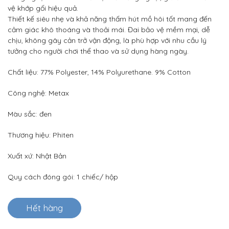
vệ khớp gối hiệu quả.
Thiết kế siêu nhẹ và khả năng thấm hút mồ hôi tốt mang đến
cảm giác khô thoáng và thoải mái. Đai bảo vệ mềm mại, dễ
chịu, không gây cản trở vận động, là phù hợp với nhu cầu lý
tưởng cho người chơi thể thao và sử dụng hàng ngày.
Chất liệu: 77% Polyester, 14% Polyurethane. 9% Cotton
Công nghệ: Metax
Màu sắc: đen
Thương hiệu: Phiten
Xuất xứ: Nhật Bản
Quy cách đóng gói: 1 chiếc/ hộp
Hết hàng