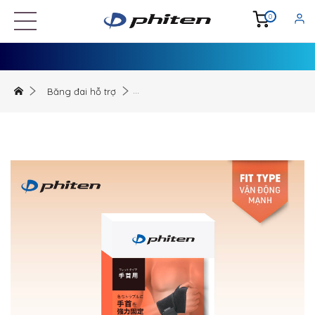
0
Băng đai hỗ trợ