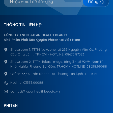
Đăng ký
THÔNG TIN LIÊN HỆ:
CÔNG TY TNHH JAPAN HEALTH BEAUTY
Nhà Phân Phối Độc Quyền Phiten tại Việt Nam
Showroom 1: TTTM Nowzone, số 235 Nguyễn Văn Cừ, Phường
Cầu Ông Lãnh, TP.HCM - HOTLINE: 08675.87323
Showroom 2: TTTM Takashimaya, tầng 3 - số 92-94 Nam Kì
Khởi Nghĩa, Phường Sài Gòn, TP.HCM - HOTLINE: 08658.99088
Office: 53/10 Trần Khánh Dư, Phường Tân Định, TP. HCM
Hotline: 03533.00088
contact@japanhealthbeauty.vn
PHITEN