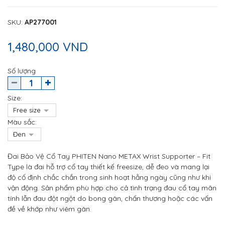
SKU
:
AP277001
1,480,000 VND
Số lượng
Size:
Màu sắc:
Đai Bảo Vệ Cổ Tay PHITEN Nano METAX Wrist Supporter – Fit
Type là đai hỗ trợ cổ tay thiết kế freesize, dễ đeo và mang lại
độ cố định chắc chắn trong sinh hoạt hằng ngày cũng như khi
vận động. Sản phẩm phù hợp cho cả tình trạng đau cổ tay mãn
tính lẫn đau đột ngột do bong gân, chấn thương hoặc các vấn
đề về khớp như viêm gân.