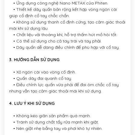
• Ứng dụng công nghệ Nano METAX của Phiten.
• Thiết kế dây quấn bản rộng kết hợp vòng ngón cái
giúp cố định cổ tay chắc chắn.
• Không sử dụng thanh cố định cứng, tạo cảm giác thoải
mái khi sử dụng lâu.
• Chất liệu vải thoáng khí, hỗ trợ thấm hút mồ hôi tốt.
• Có thể sử dụng cho cả tay trái và tay phải.
• Dây quấn dễ dàng điều chỉnh để phù hợp với cổ tay.
3. HƯỚNG DẪN SỬ DỤNG
• Xỏ ngón cái vào vòng cố định.
• Quấn dây đai quanh cổ tay.
• Điều chỉnh lực quấn vừa phải để đai ôm chắc cổ tay
nhưng vẫn tạo cảm giác thoải mái khi sử dụng.
4. LƯU Ý KHI SỬ DỤNG
• Không kéo giãn sản phẩm quá mạnh.
• Tránh sử dụng chất tẩy rửa mạnh khi giặt.
• Nên giặt nhẹ bằng tay và phơi khô tự nhiên.