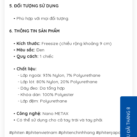
5. ĐỐI TƯỢNG SỬ DỤNG
• Phù hợp với mọi đối tượng.
6. THÔNG TIN SẢN PHẨM
•
Kích thước:
Freesize (chiều rộng khoảng 9 cm)
•
Màu sắc:
Đen
•
Quy cách:
1 chiếc
•
Chất liệu:
- Lớp ngoài: 93% Nylon, 7% Polyurethane
- Lớp lót: 80% Nylon, 20% Polyurethane
- Dây đeo: Da tổng hợp
- Khóa dán: 100% Polyester
- Lớp đệm: Polyurethane
ƯU ĐÃI THÁNG 8
•
Công nghệ:
Nano METAX
• Có thể sử dụng cho cả tay trái và tay phải.
#phiten #phitenvietnam #phitenchinhhang #phitenjapan