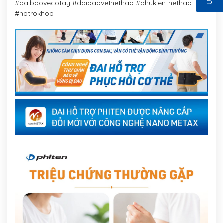
#daibaovecotay #daibaovethethao #phukienthethao
#hotrokhop