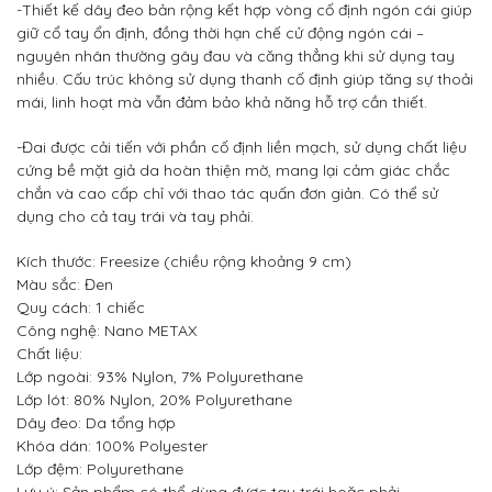
-Thiết kế dây đeo bản rộng kết hợp vòng cố định ngón cái giúp
giữ cổ tay ổn định, đồng thời hạn chế cử động ngón cái –
nguyên nhân thường gây đau và căng thẳng khi sử dụng tay
nhiều. Cấu trúc không sử dụng thanh cố định giúp tăng sự thoải
mái, linh hoạt mà vẫn đảm bảo khả năng hỗ trợ cần thiết.
-Đai được cải tiến với phần cố định liền mạch, sử dụng chất liệu
cứng bề mặt giả da hoàn thiện mờ, mang lại cảm giác chắc
chắn và cao cấp chỉ với thao tác quấn đơn giản. Có thể sử
dụng cho cả tay trái và tay phải.
Kích thước: Freesize (chiều rộng khoảng 9 cm)
Màu sắc: Đen
Quy cách: 1 chiếc
Công nghệ: Nano METAX
Chất liệu:
Lớp ngoài: 93% Nylon, 7% Polyurethane
Lớp lót: 80% Nylon, 20% Polyurethane
Dây đeo: Da tổng hợp
Khóa dán: 100% Polyester
Lớp đệm: Polyurethane
Lưu ý: Sản phẩm có thể dùng được tay trái hoặc phải