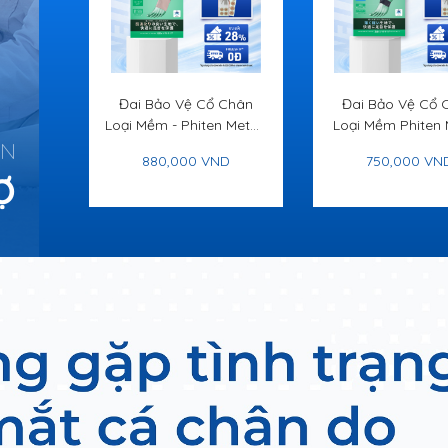
Chân
Đai Bảo Vệ Cổ Chân
Đai Bảo Vệ Cổ 
iten
Loại Mềm - Phiten Metax
Loại Mềm Phiten
 Ankle
ÂN
Supporter Ankle Soft
Super Light - Ph
ND
880,000 VND
750,000 VN
Metax Supporter
Ợ
Soft Super Li