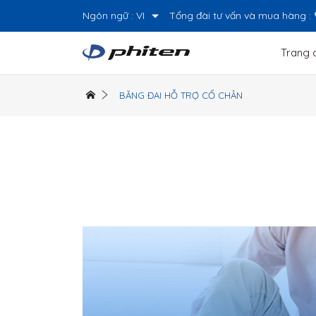
Ngôn ngữ :
VI
Tổng đài tư vấn và mua hàng :
Trang 
BĂNG ĐAI HỖ TRỢ CỔ CHÂN