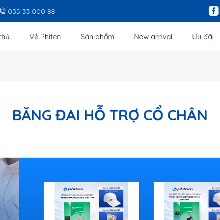
035 33 000 88
chủ
Về Phiten
Sản phẩm
New arrival
Ưu đãi
BĂNG ĐAI HỖ TRỢ CỔ CHÂN