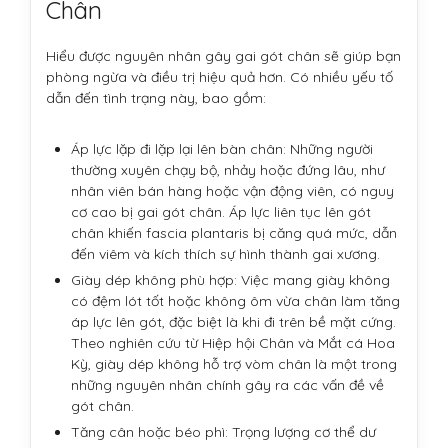
Chân
Hiểu được nguyên nhân gây gai gót chân sẽ giúp bạn
phòng ngừa và điều trị hiệu quả hơn. Có nhiều yếu tố
dẫn đến tình trạng này, bao gồm:
Áp lực lặp đi lặp lại lên bàn chân: Những người
thường xuyên chạy bộ, nhảy hoặc đứng lâu, như
nhân viên bán hàng hoặc vận động viên, có nguy
cơ cao bị gai gót chân. Áp lực liên tục lên gót
chân khiến fascia plantaris bị căng quá mức, dẫn
đến viêm và kích thích sự hình thành gai xương.
Giày dép không phù hợp: Việc mang giày không
có đệm lót tốt hoặc không ôm vừa chân làm tăng
áp lực lên gót, đặc biệt là khi đi trên bề mặt cứng.
Theo nghiên cứu từ Hiệp hội Chân và Mắt cá Hoa
Kỳ, giày dép không hỗ trợ vòm chân là một trong
những nguyên nhân chính gây ra các vấn đề về
gót chân.
Tăng cân hoặc béo phì: Trọng lượng cơ thể dư