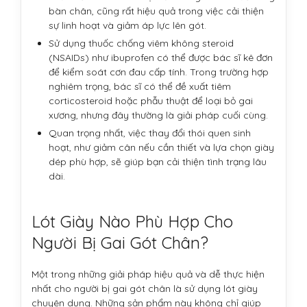
bàn chân, cũng rất hiệu quả trong việc cải thiện
sự linh hoạt và giảm áp lực lên gót.
Sử dụng thuốc chống viêm không steroid
(NSAIDs) như ibuprofen có thể được bác sĩ kê đơn
để kiểm soát cơn đau cấp tính. Trong trường hợp
nghiêm trọng, bác sĩ có thể đề xuất tiêm
corticosteroid hoặc phẫu thuật để loại bỏ gai
xương, nhưng đây thường là giải pháp cuối cùng.
Quan trọng nhất, việc thay đổi thói quen sinh
hoạt, như giảm cân nếu cần thiết và lựa chọn giày
dép phù hợp, sẽ giúp bạn cải thiện tình trạng lâu
dài.
Lót Giày Nào Phù Hợp Cho
Người Bị Gai Gót Chân?
Một trong những giải pháp hiệu quả và dễ thực hiện
nhất cho người bị gai gót chân là sử dụng lót giày
chuyên dụng. Những sản phẩm này không chỉ giúp