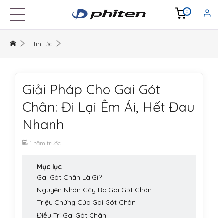
0
Tin tức
Giải Pháp Cho Gai Gót
Chân: Đi Lại Êm Ái, Hết Đau
Nhanh
1 năm trước
Mục lục
Gai Gót Chân Là Gì?
Nguyên Nhân Gây Ra Gai Gót Chân
Triệu Chứng Của Gai Gót Chân
Điều Trị Gai Gót Chân