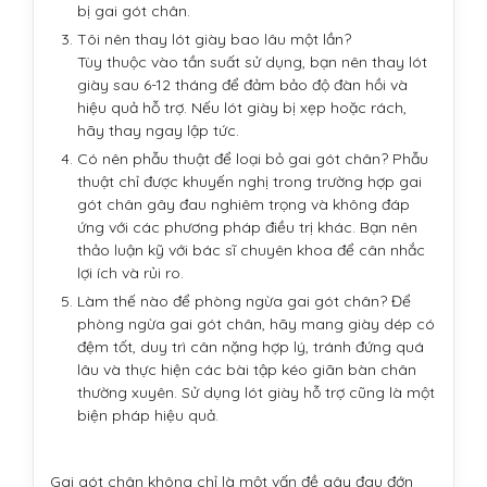
bị gai gót chân.
Tôi nên thay lót giày bao lâu một lần?
Tùy thuộc vào tần suất sử dụng, bạn nên thay lót
giày sau 6-12 tháng để đảm bảo độ đàn hồi và
hiệu quả hỗ trợ. Nếu lót giày bị xẹp hoặc rách,
hãy thay ngay lập tức.
Có nên phẫu thuật để loại bỏ gai gót chân? Phẫu
thuật chỉ được khuyến nghị trong trường hợp gai
gót chân gây đau nghiêm trọng và không đáp
ứng với các phương pháp điều trị khác. Bạn nên
thảo luận kỹ với bác sĩ chuyên khoa để cân nhắc
lợi ích và rủi ro.
Làm thế nào để phòng ngừa gai gót chân? Để
phòng ngừa gai gót chân, hãy mang giày dép có
đệm tốt, duy trì cân nặng hợp lý, tránh đứng quá
lâu và thực hiện các bài tập kéo giãn bàn chân
thường xuyên. Sử dụng lót giày hỗ trợ cũng là một
biện pháp hiệu quả.
Gai gót chân không chỉ là một vấn đề gây đau đớn