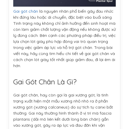
Gai gót chân
là nguyên nhân phổ biến gây đau nhức
khi đứng lâu hoặc di chuyển, đặc biệt vào buổi sáng.
Tình trạng này không chỉ ảnh hưởng đến sinh hoạt mà
còn làm giảm chất lượng vận động nếu không được xử
lý đúng cách. Bên cạnh các phương pháp điều trị, việc
lựa chọn lót giày phù hợp đóng vai trò quan trọng
trong việc giảm áp lực và hỗ trợ gót chân. Trong bài
viết này, hãy cùng tìm hiểu chi tiết về gai gót chân và
cách chọn lót giày tốt nhất giúp giảm đau, đi lại êm ái
hơn.
Gai Gót Chân Là Gì?
Gai gót chân, hay còn gọi là gai xương gót, là tình
trạng xuất hiện một mẩu xương nhỏ nhô ra ở phần
xương gót (xương calcaneus) do sự tích tụ canxi bất
thường. Gai này thường hình thành ở vị trí mà fascia
plantaris (dải mô liên kết dưới lòng bàn chân) gắn
vào xương gót, gây ra áp lực và đau đớn khi vận