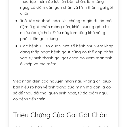
thừa tạo thêm áp lực lên bàn chân, làm tăng
nguy cơ viêm cân gan chân và hình thành gai gót
chân.
Tuổi tác và thoái hóa: Khi chúng ta già đi, lớp mỡ
đệm ở gót chân mỏng dần, khiến xương gót chịu
nhiều áp lực hơn. Điều này làm tăng khả năng
phát triển gai xương.
Các bệnh lý liên quan: Một số bệnh như viêm khớp
dạng thấp hoặc bệnh gout cũng có thể góp phần
vào sự hình thành gai gót chân do viêm mãn tính
ở khớp và mô mềm.
Việc nhận diện các nguyên nhân này không chỉ giúp
bạn hiểu rõ hơn về tình trạng của mình mà còn là cơ
sở để thay đổi thói quen sinh hoạt, từ đó giảm nguy
cơ bệnh tiến triển.
Triệu Chứng Của Gai Gót Chân