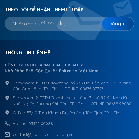
THEO DÕI ĐỂ NHẬN THÊM ƯU ĐÃI!
Đăng ký
THÔNG TIN LIÊN HỆ:
CÔNG TY TNHH JAPAN HEALTH BEAUTY
Nhà Phân Phối Độc Quyền Phiten tại Việt Nam
Showroom 1: TTTM Nowzone, số 235 Nguyễn Văn Cừ, Phường
Cầu Ông Lãnh, TP.HCM - HOTLINE: 08675.87323
Showroom 2: TTTM Takashimaya, tầng 3 - số 92-94 Nam Kì
Khởi Nghĩa, Phường Sài Gòn, TP.HCM - HOTLINE: 08658.99088
Office: 53/10 Trần Khánh Dư, Phường Tân Định, TP. HCM
Hotline: 03533.00088
contact@japanhealthbeauty.vn