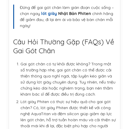
Đừng để gai gót chân làm gián đoạn cuộc sống –
chọn ngay
lót giày
Nhật Bản Phiten
chính hãng
để giảm đau, đi lại êm ái và bảo vệ bàn chân mỗi
ngày!
Câu Hỏi Thường Gặp (FAQs) Về
Gai Gót Chân
Gai gót chân có tự khỏi được không? Trong một
số trường hợp nhẹ, gai gót chân có thể được cải
thiện thông qua nghỉ ngơi, tập luyện kéo giãn và
sử dụng lót giày chuyên dụng. Tuy nhiên, nếu triệu
chứng kéo dài hoặc nghiêm trọng, bạn nên thăm
khám bác sĩ để được điều trị đúng cách.
Lót giày Phiten có thực sự hiệu quả cho gai gót
chân? Có, lót giày Phiten được thiết kế với công
nghệ AquaTitan và đệm silicon giúp giảm áp lực
lên gót chân, hỗ trợ tuần hoàn máu và cải thiện sự
thoải mái khi đi lại, đặc biệt phù hợp cho người