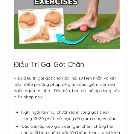
Điều Trị Gai Gót Chân
Việc điều trị gai gót chân đòi hỏi sự kiên nhẫn và kết
hợp nhiều phương pháp để giảm đau, giảm viêm và
ngăn ngừa tái phát. Đầu tiên, bạn có thể áp dụng các
biện pháp như:
Nghỉ ngơi tại nhà, chườm lạnh vùng gót chân
trong 15-20 phút mỗi ngày để giảm sưng và đau.
Các bài tập kéo giãn cân gan chân, chẳng hạn
như duỗi bàn chân hoặc lăn bóng tennis dưới lòng