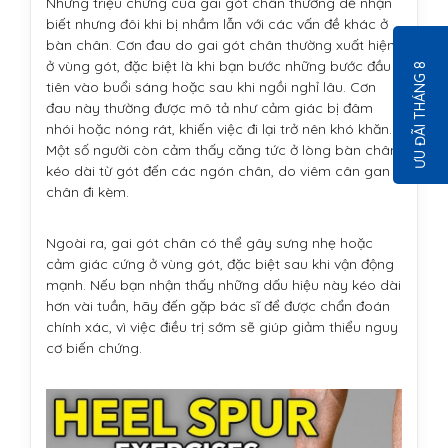
Những triệu chứng của gai gót chân thường dễ nhận
biết nhưng đôi khi bị nhầm lẫn với các vấn đề khác ở
bàn chân. Cơn đau do gai gót chân thường xuất hiện
ở vùng gót, đặc biệt là khi bạn bước những bước đầu
ƯU ĐÃI THÁNG 8
tiên vào buổi sáng hoặc sau khi ngồi nghỉ lâu. Cơn
đau này thường được mô tả như cảm giác bị đâm
nhói hoặc nóng rát, khiến việc đi lại trở nên khó khăn.
Một số người còn cảm thấy căng tức ở lòng bàn chân,
kéo dài từ gót đến các ngón chân, do viêm cân gan
chân đi kèm.
Ngoài ra, gai gót chân có thể gây sưng nhẹ hoặc
cảm giác cứng ở vùng gót, đặc biệt sau khi vận động
mạnh. Nếu bạn nhận thấy những dấu hiệu này kéo dài
hơn vài tuần, hãy đến gặp bác sĩ để được chẩn đoán
chính xác, vì việc điều trị sớm sẽ giúp giảm thiểu nguy
cơ biến chứng.