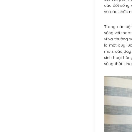
các đốt sống 
và các chức n
Trong các bện
sống với thoát
vị và thường x
là một quy luậ
mòn, các dây 
sinh hoạt hàn
sống thắt lưng