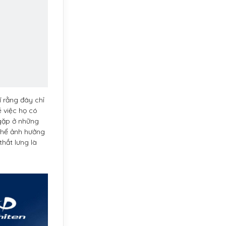
ĩ rằng đây chỉ
ề việc họ có
 gặp ở những
 thể ảnh hưởng
thắt lưng là