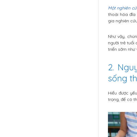
Một nghiên cứ
thoái hóa đĩ
gia nghiên cứu
Như vậy, chún
người trẻ tuổi
triển sớm như 
2. Ngu
sống th
Hiểu được yếu
trọng, để có 