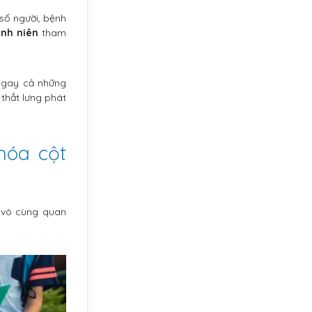
số người, bệnh
anh niên
tham
 ngay cả những
 thắt lưng phát
hóa cột
à vô cùng quan