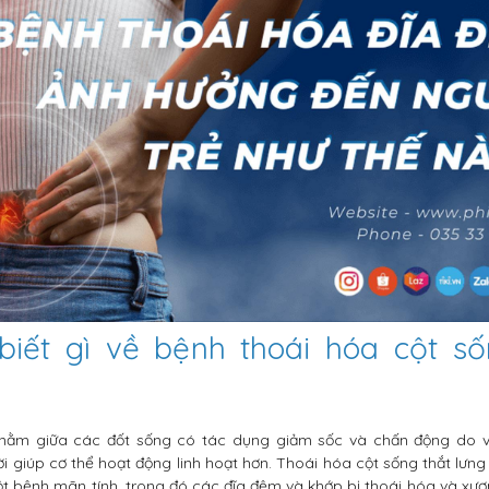
 biết gì về bệnh thoái hóa cột số
nằm giữa các đốt sống có tác dụng giảm sốc và chấn động do 
i giúp cơ thể hoạt động linh hoạt hơn. Thoái hóa cột sống thắt lưn
ột bệnh mãn tính, trong đó các đĩa đệm và khớp bị thoái hóa và xươn