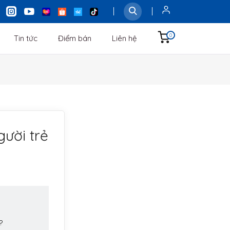
0
Tin tức
Điểm bán
Liên hệ
ười trẻ
?