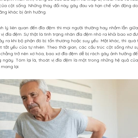
của cột sống. Những thay đổi này gây đau và hạn chế vận động do
ăng khác bị ảnh hưởng.
h lý liên quan đến đĩa đệm thì mọi người thường hay nhầm lẫn giữa
 vị đĩa đệm. Sự thật là tình trạng nhân đĩa đệm nhô ra khỏi bao xơ đư
ảy ra khi bộ phận đó bị tổn thương hoặc suy yếu. Mặt khác, thì quá 
t tất yếu của tự nhiên. Theo thời gian, các cấu trúc cột sống như 
chằng trở nên xơ hóa, bao xơ đĩa đệm dễ bị rách gây ảnh hưởng đế
g ngày. Tóm lại là, thoát vị đĩa đệm là một trong những hệ quả của
 mang lại.