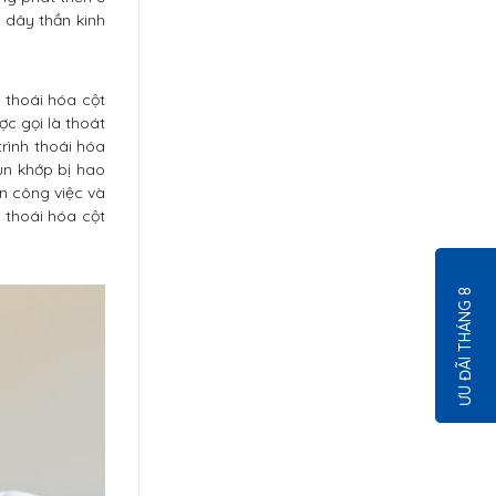
 dây thần kinh
 thoái hóa cột
ợc gọi là thoát
trình thoái hóa
sụn khớp bị hao
n công việc và
 thoái hóa cột
ƯU ĐÃI THÁNG 8