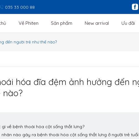
035 33 000 88
chủ
Về Phiten
Sản phẩm
New arrival
Ưu đãi
g đến người trẻ như thế nào?
hoái hóa đĩa đệm ảnh hưởng đến ng
ế nào?
t gì về bệnh thoái hóa cột sống thắt lưng?
 nhân nào gây ra bệnh thoái hóa cột sống thắt lưng ở người trẻ tuổi