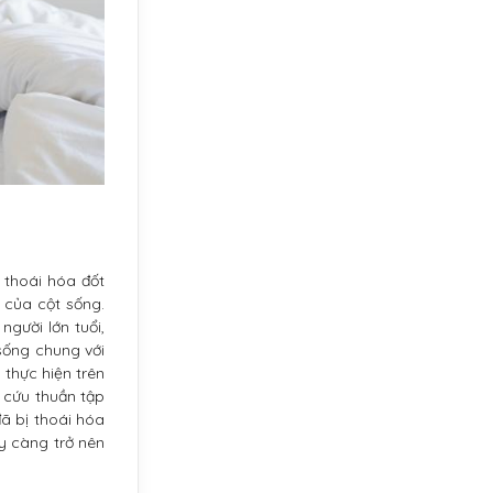
 thoái hóa đốt
 của cột sống.
gười lớn tuổi,
 sống chung với
 thực hiện trên
n cứu thuần tập
ã bị thoái hóa
y càng trở nên