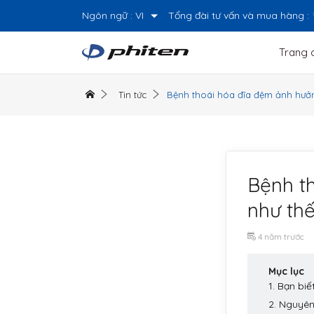
Ngôn ngữ :
VI
Tổng đài tư vấn và mua hàng :
Trang 
Tin tức
Bệnh thoái hóa đĩa đệm ảnh hưởn
Bệnh t
như th
4 năm trước
Mục lục
1. Bạn biế
2. Nguyên