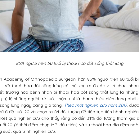
85% người trên 60 tuổi bị thoái hóa đốt sống thắt lưng
 Academy of Orthopaedic Surgeon, hơn 85% người trên 60 tuổi bị
g. Và thoái hóa đốt sống lưng có thể xảy ra ở các vị trí khác nhau
ết trường hợp bệnh nhân bị thoái hóa cột sống thắt lưng là những n
 tỷ lệ những người trẻ tuổi, thậm chí là thanh thiếu niên đang phải
 sống lưng ngày càng gia tăng.
Theo một nghiên cứu năm 2017
, được
nữ ở độ tuổi 20 và chọn ra 84 đối tượng để tiếp tục tiến hành nghiê
 Kết quả nghiên cứu cho thấy rằng có đến 31% đối tượng tham gia đ
tuổi 20 (ở thời điểm chụp MRI đầu tiên) và sự thoái hóa đĩa đệm ngà
ng suốt quá trình nghiên cứu.