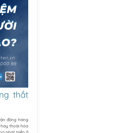
ng thắt
vận động hàng
g hay thoái hóa
g phát triển ở