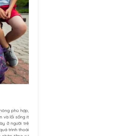
không phù hợp,
và lối sống ít
y ở người trẻ
quá trình thoái
h nhân tăng sự