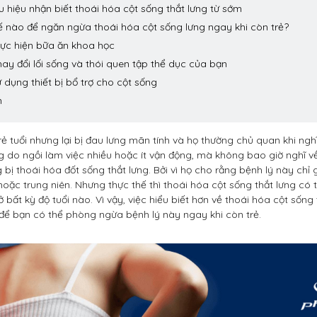
u hiệu nhận biết thoái hóa cột sống thắt lưng từ sớm
ế nào để ngăn ngừa thoái hóa cột sống lưng ngay khi còn trẻ?
Thực hiện bữa ăn khoa học
hay đổi lối sống và thói quen tập thể dục của bạn
ử dụng thiết bị bổ trợ cho cột sống
n
ẻ tuổi nhưng lại bị đau lưng mãn tính và họ thường chủ quan khi ngh
g do ngồi làm việc nhiều hoặc ít vận động, mà không bao giờ nghĩ v
bị thoái hóa đốt sống thắt lưng. Bởi vì họ cho rằng bệnh lý này chỉ
 hoặc trung niên. Nhưng thực thế thì thoái hóa cột sống thắt lưng có
ở bất kỳ độ tuổi nào. Vì vậy, việc hiểu biết hơn về thoái hóa cột sống 
 để bạn có thể phòng ngừa bệnh lý này ngay khi còn trẻ.