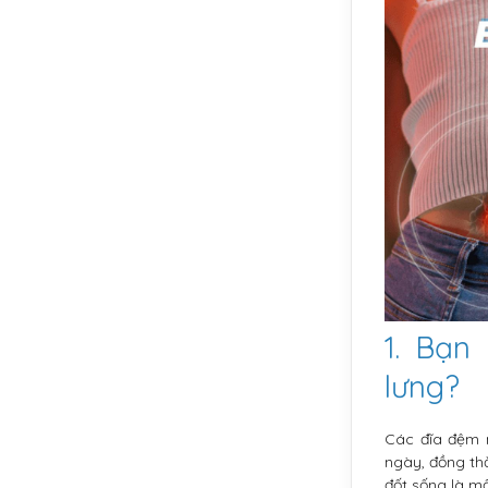
1. Bạn
lưng?
Các đĩa đệm 
ngày, đồng thờ
đốt sống là m