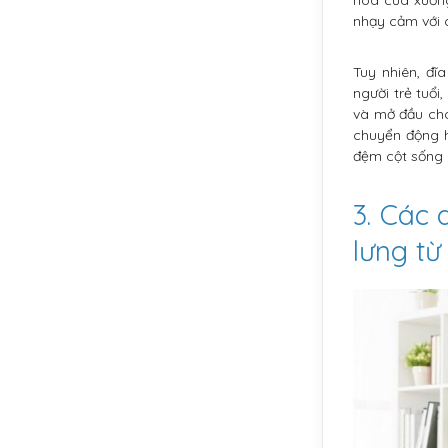
nhạy cảm với c
Tuy nhiên, đĩ
người trẻ tuổ
và mở đầu cho
chuyển động h
đệm cột sống 
3. Các 
lưng t