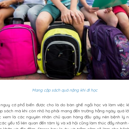
Mang cặp sách quá nặng khi đi học
 nguy cơ phổ biến được cho là do bàn ghế ngồi học và làm việc 
ặp sách mà khi còn nhỏ họ phải mang đến trường hằng ngày quá lớn 
c xem là các nguyên nhân chủ quan hàng đầu gây nên bệnh lý nà
 các yếu tố liên quan đến tâm lý và xã hội cũng làm thúc đẩy nhanh 
 khớp và đĩa đệm. Stress hay lo âu và trầm cảm sẽ làm cho bện