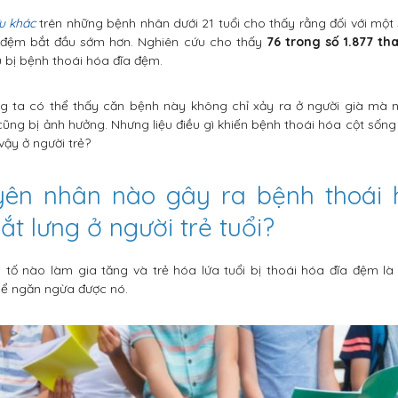
u khác
trên những bệnh nhân dưới 21 tuổi cho thấy rằng đối với một 
a đệm bắt đầu sớm hơn. Nghiên cứu cho thấy
76 trong số 1.877 th
 bị bệnh thoái hóa đĩa đệm.
g ta có thể thấy căn bệnh này không chỉ xảy ra ở người già mà
 cũng bị ảnh hưởng. Nhưng liệu điều gì khiến bệnh thoái hóa cột sống
vậy ở người trẻ?
yên nhân nào gây ra bệnh thoái 
ắt lưng ở người trẻ tuổi?
 tố nào làm gia tăng và trẻ hóa lứa tuổi bị thoái hóa đĩa đệm l
thể ngăn ngừa được nó.