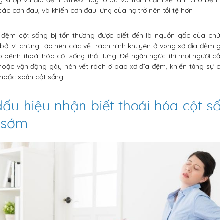
ác cơn đau, và khiến cơn đau lưng của họ trở nên tồi tệ hơn.
a đệm cột sống bị tổn thương được biết đến là nguồn gốc của ch
i, bởi vì chúng tạo nên các vết rách hình khuyên ở vòng xơ đĩa đệm 
 bệnh thoái hóa cột sống thắt lưng. Để ngăn ngừa thì mọi người c
oặc vận động gây nên vết rách ở bao xơ đĩa đệm, khiến tăng sự c
hoặc xoắn cột sống.
dấu hiệu nhận biết thoái hóa cột s
ừ sớm