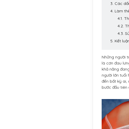
3. Các dấ
4. Làm th
4.1. 
4.2. T
4.3. S
5. Kết luậ
Những người tr
là cơn đau lưn
khả năng đang 
người lớn tuổi
đến bất kỳ ai, 
bước đầu tiên