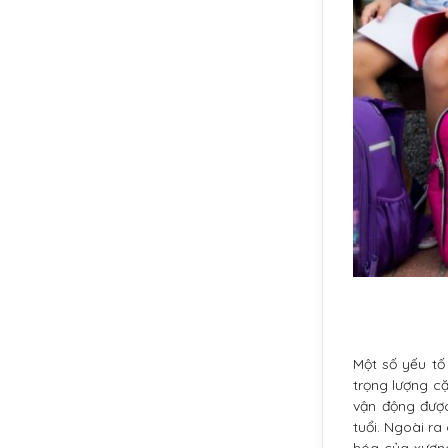
Một số yếu tố
trọng lượng c
vận động đượ
tuổi. Ngoài ra
hóa của xương