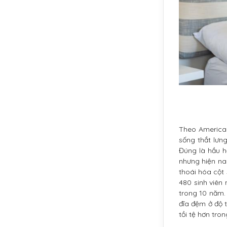
Theo American
sống thắt lưn
Đúng là hầu h
nhưng hiện nay
thoái hóa cột
480 sinh viên 
trong 10 năm.
đĩa đệm ở độ 
tồi tệ hơn tro