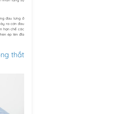
ứng đau lưng ở
gây ra cơn đau
ần hạn chế các
hèn ép lên đĩa
ống thắt