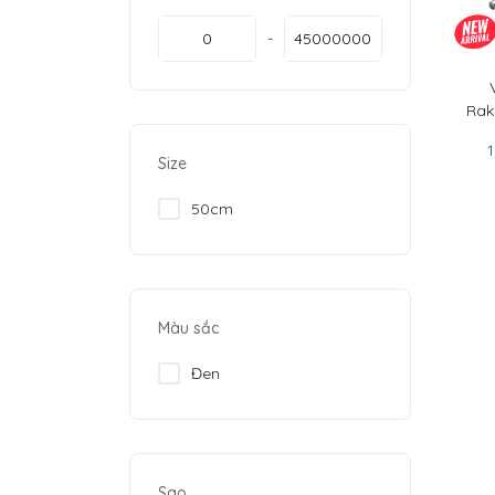
Rak
R
Size
50cm
Màu sắc
Đen
Sao