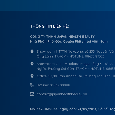
THÔNG TIN LIÊN HỆ:
CÔNG TY TNHH JAPAN HEALTH BEAUTY
Nhà Phân Phối Độc Quyền Phiten tại Việt Nam
Showroom 1: TTTM Nowzone, số 235 Nguyễn Văn
Ông Lãnh, TP.HCM - HOTLINE: 08675.87323
Showroom 2: TTTM Takashimaya, tầng 3 - số 92
Nghĩa, Phường Sài Gòn, TP.HCM - HOTLINE: 0865
Office: 53/10 Trần Khánh Dư, Phường Tân Định, 
Hotline: 03533.00088
contact@japanhealthbeauty.vn
MST: 4201615064, ngày cấp: 24/09/2014, Sở Kế Ho