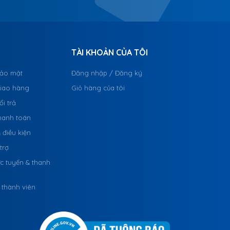
TÀI KHOẢN CỦA TÔI
bảo mật
Đăng nhập / Đăng ký
giao hàng
Giỏ hàng của tôi
i trả
hanh toán
 điều kiện
trợ
c tuyến & thanh
 thành viên