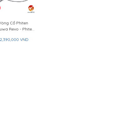
Vòng Cổ Phiten
uwa Revo - Phiten
akuwa Necklace
12,390,000 VND
Revo