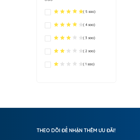
( 5 sao)
( 4 sao)
( 3 sao)
( 2 sao)
( 1 sao)
THEO DÕI ĐỂ NHẬN THÊM ƯU ĐÃI!