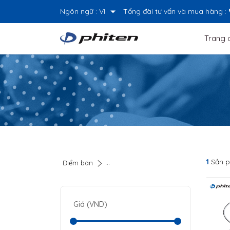
Ngôn ngữ :
VI
Tổng đài tư vấn và mua hàng :
Trang 
1
Sản p
Điểm bán
Giá (VND)