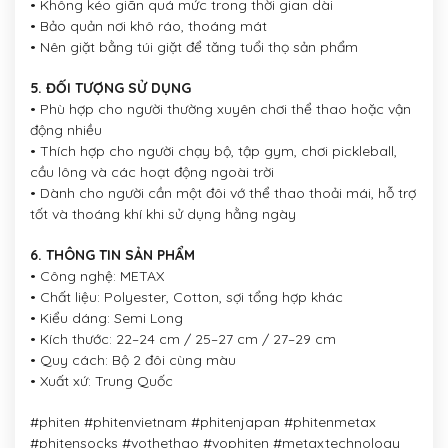
• Không kéo giãn quá mức trong thời gian dài
• Bảo quản nơi khô ráo, thoáng mát
• Nên giặt bằng túi giặt để tăng tuổi thọ sản phẩm
5. ĐỐI TƯỢNG SỬ DỤNG
• Phù hợp cho người thường xuyên chơi thể thao hoặc vận
động nhiều
• Thích hợp cho người chạy bộ, tập gym, chơi pickleball,
cầu lông và các hoạt động ngoài trời
• Dành cho người cần một đôi vớ thể thao thoải mái, hỗ trợ
tốt và thoáng khí khi sử dụng hằng ngày
6. THÔNG TIN SẢN PHẨM
• Công nghệ: METAX
• Chất liệu: Polyester, Cotton, sợi tổng hợp khác
• Kiểu dáng: Semi Long
• Kích thước: 22–24 cm / 25–27 cm / 27–29 cm
• Quy cách: Bộ 2 đôi cùng màu
• Xuất xứ: Trung Quốc
#phiten #phitenvietnam #phitenjapan #phitenmetax
#phitensocks #vothethao #vophiten #metaxtechnology