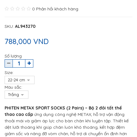
0 Phản hồi khách hàng
SKU
:
AL943270
788,000 VND
Số lượng
Size:
Màu sắc:
PHITEN METAX SPORT SOCKS (2 Pairs) – Bộ 2 đôi tất thể
thao cao cấp
ứng dụng công nghệ METAX, hỗ trợ vận động
thoải mái và giảm áp lực cho bàn chân khi luyện tập. Thiết kế
dệt lưới thoáng khí giúp chân luôn khô thoáng, kết hợp đệm
giảm sốc và nâng đỡ vòm chân, hỗ trợ di chuyển ổn định hơn