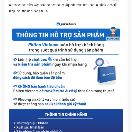
#sportsocks #phitenthethao #phitenrunning #pickleball
#gym #runningstyle