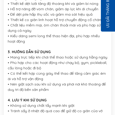
ƯU ĐÃI THÁNG 8
• Thiết kế dệt lưới tăng độ thoáng khí và giảm bí nóng
• Hỗ trợ nâng đỡ vòm chân, giảm áp lực khi di chuyển
• Đế dệt pile hấp thụ sốc và giảm ma sát hiệu quả
• Thiết kế co giãn linh hoạt hỗ trợ chuyển động cổ chân
• Chất liệu mềm mại, ôm chân thoải mái và phù hợp sử
dụng cả ngày
• Kiểu dáng semi long thể thao hiện đại, phù hợp nhiều
hoạt động
3. HƯỚNG DẪN SỬ DỤNG
• Mang trực tiếp khi chơi thể thao hoặc sử dụng hằng ngày
• Phù hợp cho các hoạt động như chạy bộ, gym, pickleball,
cầu lông hoặc đi bộ
• Có thể kết hợp cùng giày thể thao để tăng cảm giác êm
ái và hỗ trợ vận động
• Nên giặt sạch sau khi sử dụng và phơi nơi khô thoáng để
duy trì độ bền sản phẩm
4. LƯU Ý KHI SỬ DỤNG
• Không sử dụng chất tẩy mạnh khi giặt
• Tránh sấy ở nhiệt độ quá cao để giữ độ co giãn của vớ