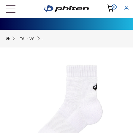
0
Tất - Vớ