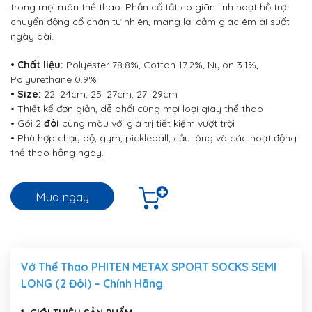
trong mọi môn thể thao. Phần cổ tất co giãn linh hoạt hỗ trợ
chuyển động cổ chân tự nhiên, mang lại cảm giác êm ái suốt
ngày dài.
• Chất liệu:
Polyester 78.8%, Cotton 17.2%, Nylon 3.1%,
Polyurethane 0.9%
• Size:
22–24cm, 25–27cm, 27–29cm
• Thiết kế đơn giản, dễ phối cùng mọi loại giày thể thao
• Gói 2
đôi
cùng màu với giá trị tiết kiệm vượt trội
• Phù hợp chạy bộ, gym, pickleball, cầu lông và các hoạt động
thể thao hằng ngày.
Mua ngay
Vớ Thể Thao PHITEN METAX SPORT SOCKS SEMI
LONG (2 Đôi) – Chính Hãng