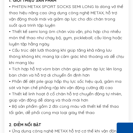
1. GIỚI THIỆU SẢN PHẨM
• PHITEN METAX SPORT SOCKS SEMI LONG là dòng vớ thể
thao hiệu năng cao ứng dụng công nghệ METAX, hỗ trợ
vận động thoải mái và giảm áp lực cho đôi chân trong
suốt quá trình tập luyện
• Thiết kế semi long ôm chân vừa vặn, phù hợp cho nhiều
môn thể thao như chạy bộ, gym, pickleball, cầu lông hoặc
luyện tập hằng ngày
• Cấu trúc dệt lưới thoáng khí giúp tăng khả năng lưu
thông không khí, mang lại cảm giác khô thoáng và dễ chịu
khi mang lâu
• Tích hợp hỗ trợ vòm bàn chân giúp giảm áp lực lên lòng
bàn chân và hỗ trợ di chuyển ổn định hơn
• Phần đế dệt pile giúp hấp thụ lực sốc hiệu quả, giảm ma
sát và hạn chế phồng rộp khi vận động cường độ cao
• Thiết kế linh hoạt ở cổ chân hỗ trợ chuyển động tự nhiên,
giúp vận động dễ dàng và thoải mái hơn
• Bộ sản phẩm gồm 2 đôi cùng màu với thiết kế thể thao
tối giản, dễ phối cùng mọi loại giày thể thao
2. ĐIỂM NỔI BẬT
• Ứng dụng công nghệ METAX hỗ trợ cơ thể khi vận động