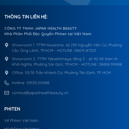
THÔNG TIN LIÊN HỆ:
CÔNG TY TNHH JAPAN HEALTH BEAUTY
Nhà Phân Phối Độc Quyền Phiten tại Việt Nam
Showroom 1: TTTM Nowzone, số 235 Nguyễn Văn Cừ, Phường
Cầu Ông Lãnh, TP.HCM - HOTLINE: 08675.87323
Showroom 2: TTTM Takashimaya, tầng 3 - số 92-94 Nam Kì
Khởi Nghĩa, Phường Sài Gòn, TP.HCM - HOTLINE: 08658.99088
Office: 53/10 Trần Khánh Dư, Phường Tân Định, TP. HCM
Hotline: 03533.00088
contact@japanhealthbeauty.vn
PHITEN
Về Phiten Việt Nam
Hệ thống cửa hàng